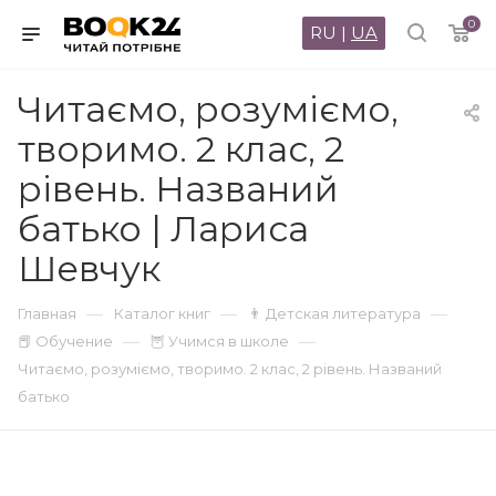
0
RU
|
UA
Читаємо, розуміємо,
творимо. 2 клас, 2
рівень. Названий
батько | Лариса
Шевчук
—
—
—
Главная
Каталог книг
👨 Детская литература
—
—
📕 Обучение
🦉 Учимся в школе
Читаємо, розуміємо, творимо. 2 клас, 2 рівень. Названий
батько