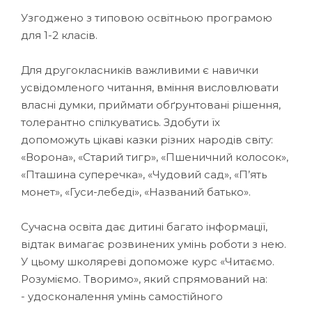
Узгоджено з типовою освітньою програмою
для 1-2 класів.
Для другокласників важливими є навички
усвідомленого читання, вміння висловлювати
власні думки, приймати обґрунтовані рішення,
толерантно спілкуватись. Здобути їх
допоможуть цікаві казки різних народів світу:
«Ворона», «Старий тигр», «Пшеничний колосок»,
«Пташина суперечка», «Чудовий сад», «П’ять
монет», «Гуси-лебеді», «Названий батько».
Сучасна освіта дає дитині багато інформації,
відтак вимагає розвинених умінь роботи з нею.
У цьому школяреві допоможе курс «Читаємо.
Розуміємо. Творимо», який спрямований на:
- удосконалення умінь самостійного