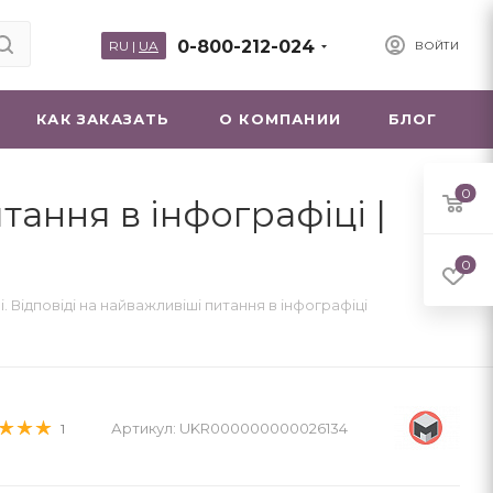
0-800-212-024
RU
|
UA
ВОЙТИ
КАК ЗАКАЗАТЬ
О КОМПАНИИ
БЛОГ
0
тання в інфографіці |
0
і. Відповіді на найважливіші питання в інфографіці
Артикул:
UKR000000000026134
1