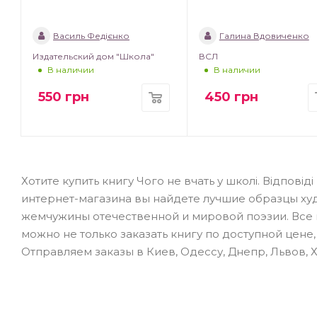
Василь Федієнко
Галина Вдовиченко
Издательский дом "Школа"
ВСЛ
В наличии
В наличии
550
грн
450
грн
Хотите купить книгу Чого не вчать у школі. Відповід
интернет-магазина вы найдете лучшие образцы ху
жемчужины отечественной и мировой поэзии. Все 
можно не только заказать книгу по доступной цене
Отправляем заказы в Киев, Одессу, Днепр, Львов, 