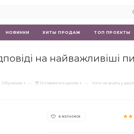
НОВИНКИ
ХИТЫ ПРОДАЖ
ТОП ПРОЕКТЫ
ідповіді на найважливіші пи
—
—
 Обучение
🦉 Готовимся к школе
Чого не вчать у школ
В ЖЕЛАЕМОЕ