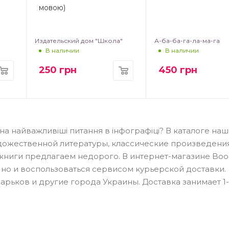
мовою)
Издательский дом "Школа"
А-ба-ба-га-ла-ма-га
В наличии
В наличии
250
грн
450
грн
і на найважливіші питання в інфографіці? В каталоге на
дожественной литературы, классические произведения
книги предлагаем недорого. В интернет-магазине Boo
, но и воспользоваться сервисом курьерской доставки.
Харьков и другие города Украины. Доставка занимает 1-