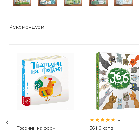
Рекомендуем
4
Тварини на фермі
36 і 6 котів