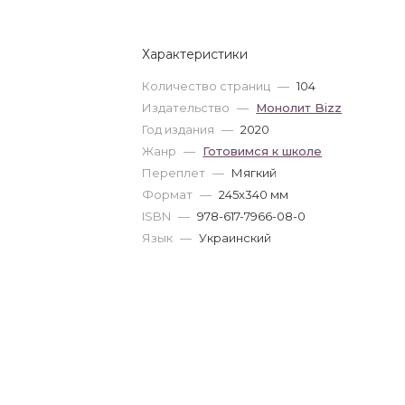
Характеристики
Количество страниц
—
104
Издательство
—
Монолит Bizz
Год издания
—
2020
Жанр
—
Готовимся к школе
Переплет
—
Мягкий
Формат
—
245x340 мм
ISBN
—
978-617-7966-08-0
Язык
—
Украинский