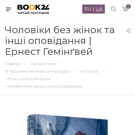
0
RU
|
UA
Чоловіки без жінок та
інші оповідання |
Ернест Гемінґвей
—
—
Главная
Каталог книг
—
—
📒 Художественная литература
📜 Проза
—
⭐ Классическая проза
Чоловіки без жінок та інші оповідання