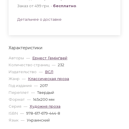
Заказ от 499 грн. -
бесплатно
.
Детальнее о доставке
Характеристики
Авторы
—
Ернест Гемінґвей
Количество страниц
—
232
Издательство
—
ВСЛ
Жанр
—
Классическая проза
Год издания
—
2017
Переплет
—
Твердый
Формат
—
145x200 мм
Серия
—
Художня проза
ISBN
—
978-617-679-444-8
Язык
—
Украинский