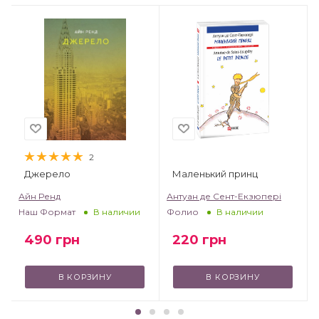
2
Джерело
Маленький принц
т
Айн Ренд
Антуан де Сент-Екзюпері
Наш Формат
Фолио
В наличии
В наличии
490
грн
220
грн
В КОРЗИНУ
В КОРЗИНУ