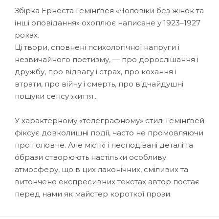
Збірка Ернеста Гемінґвея «Чоловіки без жінок та
інші оповідання» охоплює написане у 1923–1927
роках.
Ці твори, сповнені психологічної напруги і
незвичайного поетизму, — про дорослішання і
дружбу, про відвагу і страх, про кохання і
втрати, про війну і смерть, про відчайдушні
пошуки сенсу життя...
У характерному «телеграфному» стилі Гемінґвей
фіксує довколишні події, часто не промовляючи
про головне. Але місткі і несподівані деталі та
óбрази створюють настільки особливу
атмосферу, що в цих лаконічних, сміливих та
витончено експресивних текстах автор постає
перед нами як майстер короткої прози.