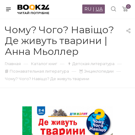
0
RU
|
UA
Чому? Чого? Навіщо?
Де живуть тварини |
Анна Мьоллер
—
—
—
Главная
Каталог книг
👨 Детская литература
—
—
📘 Познавательная литература
🦉 Энциклопедии
Чому? Чого? Навіщо? Де живуть тварини