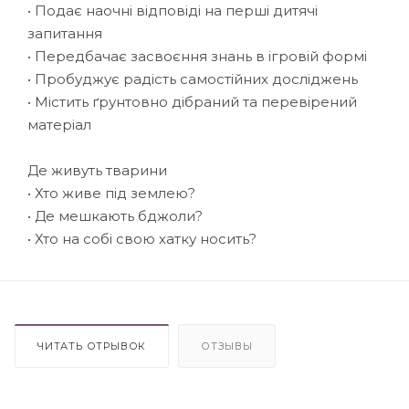
• Подає наочні відповіді на перші дитячі
запитання
• Передбачає засвоєння знань в ігровій формі
• Пробуджує радість самостійних досліджень
• Містить ґрунтовно дібраний та перевірений
матеріал
Де живуть тварини
• Хто живе під землею?
• Де мешкають бджоли?
• Хто на собі свою хатку носить?
ЧИТАТЬ ОТРЫВОК
ОТЗЫВЫ