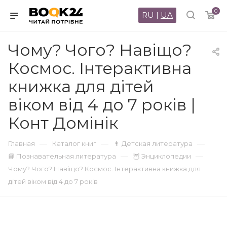
0
RU
|
UA
Чому? Чого? Навіщо?
Космос. Інтерактивна
книжка для дітей
віком від 4 до 7 років |
Конт Домінік
—
—
—
Главная
Каталог книг
👨 Детская литература
—
—
📘 Познавательная литература
🦉 Энциклопедии
Чому? Чого? Навіщо? Космос. Інтерактивна книжка для
дітей віком від 4 до 7 років