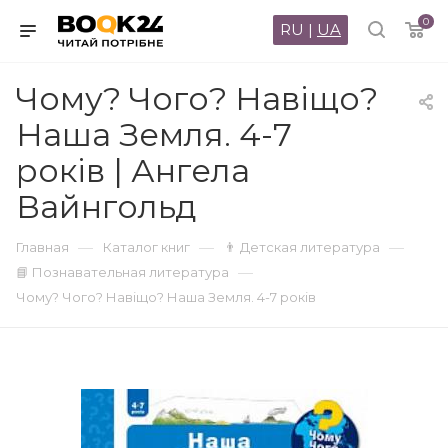
0
RU
|
UA
Чому? Чого? Навіщо?
Наша Земля. 4-7
років | Ангела
Вайнгольд
—
—
—
Главная
Каталог книг
👨 Детская литература
—
📘 Познавательная литература
Чому? Чого? Навіщо? Наша Земля. 4-7 років