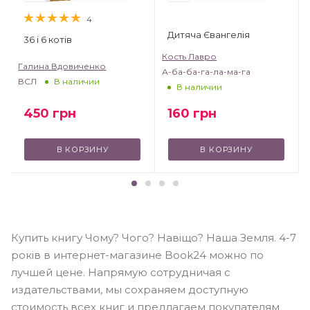
4
Дитяча Євангелія
36 і 6 котів
Кость Лавро
Галина Вдовиченко
А-ба-ба-га-ла-ма-га
ВСЛ
В наличии
В наличии
450
грн
160
грн
В КОРЗИНУ
В КОРЗИНУ
Купить книгу Чому? Чого? Навіщо? Наша Земля. 4-7
років в интернет-магазине Book24 можно по
лучшей цене. Напрямую сотрудничая с
издательствами, мы сохраняем доступную
стоимость всех книг и предлагаем покупателям