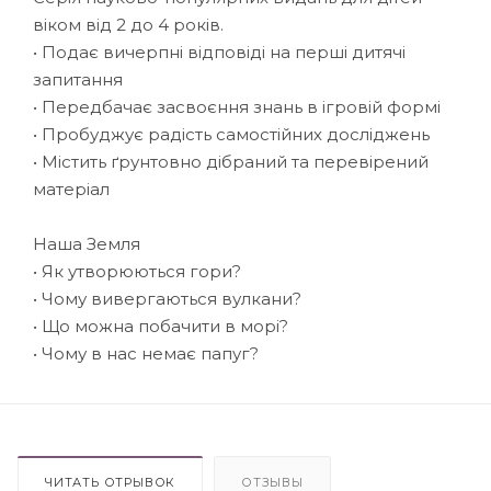
віком від 2 до 4 років.
• Подає вичерпні відповіді на перші дитячі
запитання
• Передбачає засвоєння знань в ігровій формі
• Пробуджує радість самостійних досліджень
• Містить ґрунтовно дібраний та перевірений
матеріал
Наша Земля
• Як утворюються гори?
• Чому вивергаються вулкани?
• Що можна побачити в морі?
• Чому в нас немає папуг?
ЧИТАТЬ ОТРЫВОК
ОТЗЫВЫ