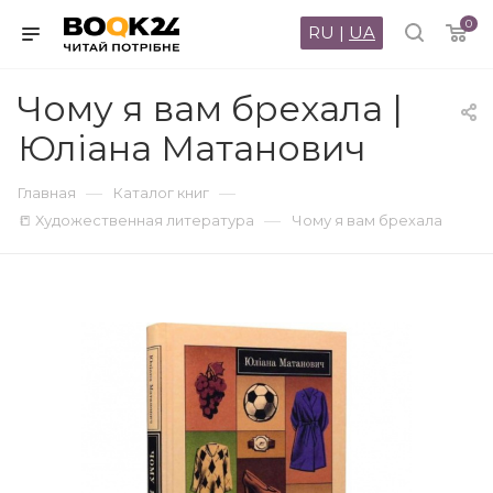
0
RU
|
UA
Чому я вам брехала |
Юліана Матанович
—
—
Главная
Каталог книг
—
📒 Художественная литература
Чому я вам брехала