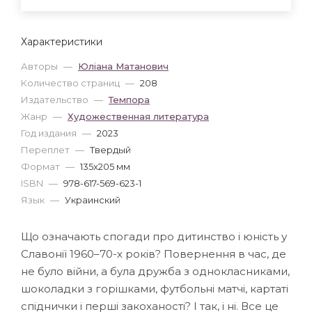
Характеристики
Авторы
—
Юліана Матанович
Количество страниц
—
208
Издательство
—
Темпора
Жанр
—
Художественная литература
Год издания
—
2023
Переплет
—
Твердый
Формат
—
135x205 мм
ISBN
—
978-617-569-623-1
Язык
—
Украинский
Що означають спогади про дитинство і юність у
Славонії 1960–70-х років? Повернення в час, де
не було війни, а була дружба з однокласниками,
шоколадки з горішками, футбольні матчі, картаті
спіднички і перші закоханості? І так, і ні. Все це