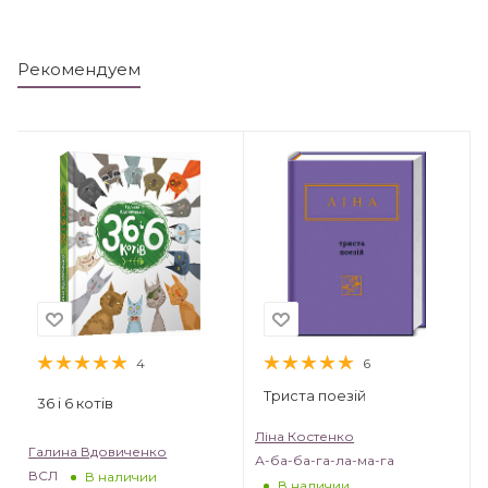
Рекомендуем
4
6
Триста поезій
36 і 6 котів
Ліна Костенко
Галина Вдовиченко
А-ба-ба-га-ла-ма-га
ВСЛ
В наличии
В наличии