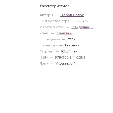
Характеристики
Авторы
—
Любов Солох
Количество страниц
—
232
Издательство
—
Мандрівець
Жанр
—
Фэнтези
Год издания
—
2023
Переплет
—
Твердый
Формат
—
161x241 мм
ISBN
—
978-966-944-252-9
Язык
—
Украинский