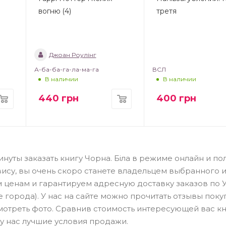
вогню (4)
третя
Джоан Роулінг
А-ба-ба-га-ла-ма-га
ВСЛ
В наличии
В наличии
440
грн
400
грн
уты заказать книгу Чорна. Біла в режиме онлайн и пол
ису, вы очень скоро станете владельцем выбранного и
 ценам и гарантируем адресную доставку заказов по 
е города). У нас на сайте можно прочитать отзывы поку
мотреть фото. Сравнив стоимость интересующей вас кн
 у нас лучшие условия продажи.