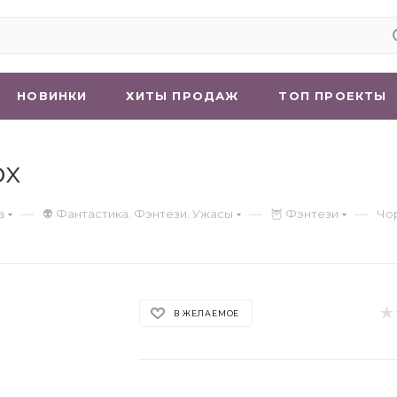
НОВИНКИ
ХИТЫ ПРОДАЖ
ТОП ПРОЕКТЫ
ох
—
—
—
а
👽 Фантастика. Фэнтези. Ужасы
🦉 Фэнтези
Чор
В ЖЕЛАЕМОЕ