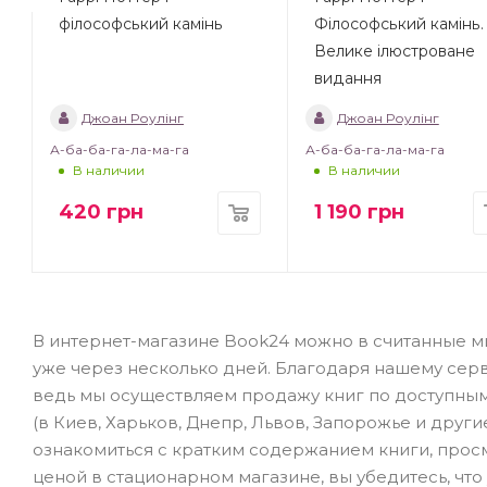
філософський камінь
Філософський камінь.
Велике ілюстроване
видання
Джоан Роулінг
Джоан Роулінг
А-ба-ба-га-ла-ма-га
А-ба-ба-га-ла-ма-га
В наличии
В наличии
420
грн
1 190
грн
В интернет-магазине Book24 можно в считанные мин
уже через несколько дней. Благодаря нашему серв
ведь мы осуществляем продажу книг по доступным
(в Киев, Харьков, Днепр, Львов, Запорожье и други
ознакомиться с кратким содержанием книги, прос
ценой в стационарном магазине, вы убедитесь, что