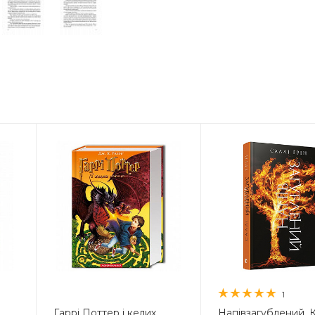
1
Гаррі Поттер і келих
Напівзагублений. 