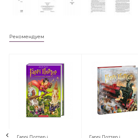
Рекомендуем
Гаррі Поттер і
Гаррі Поттер і