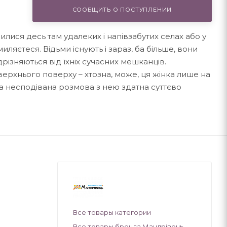
СООБЩИТЬ О ПОСТУПЛЕНИИ
лися десь там удалеких і напівзабутих селах або у
иляєтеся. Відьми існують і зараз, ба більше, вони
дрізняються від їхніх сучасних мешканців.
верхнього поверху – хтозна, може, ця жінка лише на
а несподівана розмова з нею здатна суттєво
Все товары категории
Все товары бренда Мандрівець