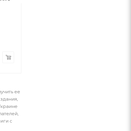
кімната (2)
Фенікса
Джоан Роулінг
Джоан Роулінг
А-ба-ба-га-ла-ма-га
А-ба-ба-га-ла-ма-г
В наличии
В наличии
400
грн
460
грн
учить ее
здания,
Украине
пателей,
иги с