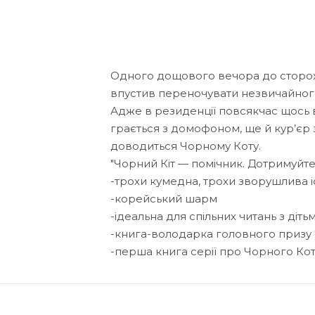
Одного дощового вечора до сторож
впустив переночувати незвичайного
Адже в резиденції повсякчас щось ві
грається з домофоном, ще й кур’єр 
доводиться Чорному Коту.
"Чорний Кіт — помічник. Дотримуйте
-трохи кумедна, трохи зворушлива і
-корейський шарм
-ідеальна для спільних читань з діт
-книга-володарка головного призу 2
-перша книга серії про Чорного Ко