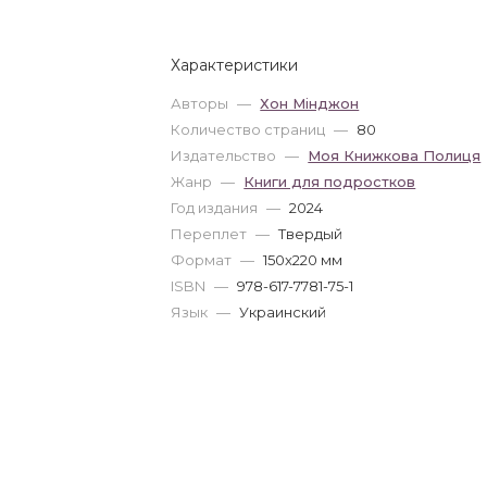
Характеристики
Авторы
—
Хон Мінджон
Количество страниц
—
80
Издательство
—
Моя Книжкова Полиця
Жанр
—
Книги для подростков
Год издания
—
2024
Переплет
—
Твердый
Формат
—
150x220 мм
ISBN
—
978-617-7781-75-1
Язык
—
Украинский