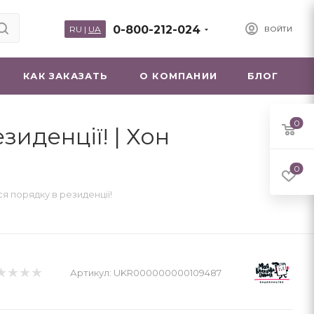
0-800-212-024
RU
|
UA
ВОЙТИ
КАК ЗАКАЗАТЬ
О КОМПАНИИ
БЛОГ
0
иденції! | Хон
0
я порядку в резиденції!
Артикул:
UKR000000000109487