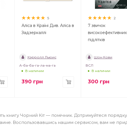
5
2
Аліса в Країні Див. Аліса в
7 звичок
Задзеркаллі
високоефективних
підлітків
Кэрролл Льюис
Шон Кови
А-ба-ба-га-ла-ма-га
ВСЛ
В наличии
В наличии
390
грн
300
грн
ть книгу Чорний Кіт — помічник. Дотримуйтеся порядку
раине. Воспользовавшись нашим сервисом, вам не при