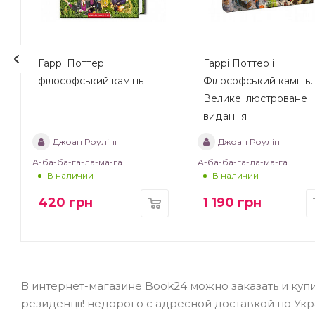
Гаррі Поттер і
Гаррі Поттер і
філософський камінь
Філософський камінь.
Велике ілюстроване
видання
Джоан Роулінг
Джоан Роулінг
А-ба-ба-га-ла-ма-га
А-ба-ба-га-ла-ма-га
В наличии
В наличии
420
грн
1 190
грн
В интернет-магазине Book24 можно заказать и купи
резиденції! недорого с адресной доставкой по Ук