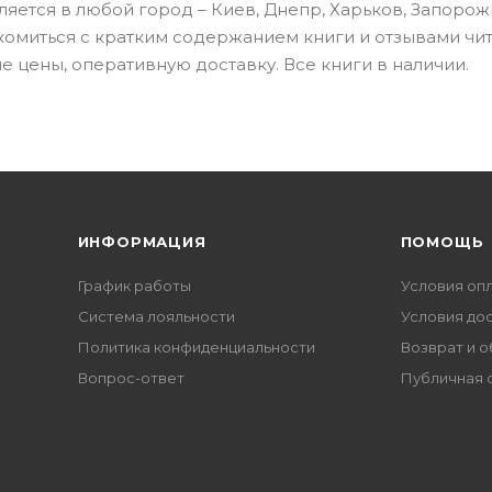
вляется в любой город – Киев, Днепр, Харьков, Запорож
акомиться с кратким содержанием книги и отзывами чит
 цены, оперативную доставку. Все книги в наличии.
ИНФОРМАЦИЯ
ПОМОЩЬ
График работы
Условия оп
Система лояльности
Условия до
Политика конфиденциальности
Возврат и 
Вопрос-ответ
Публичная 