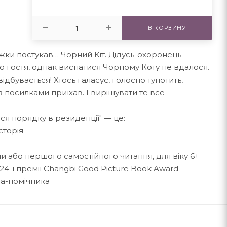
В КОРЗИНУ
ки постукав… Чорний Кіт. Дідусь-охоронець
 гостя, однак виспатися Чорному Коту не вдалося.
дбувається! Хтось галасує, голосно тупотить,
з посилками приїхав. І вирішувати те все
ся порядку в резиденції" — це:
сторія
ьми або першого самостійного читання, для віку 6+
4-ї премії Changbi Good Picture Book Award
та-помічника