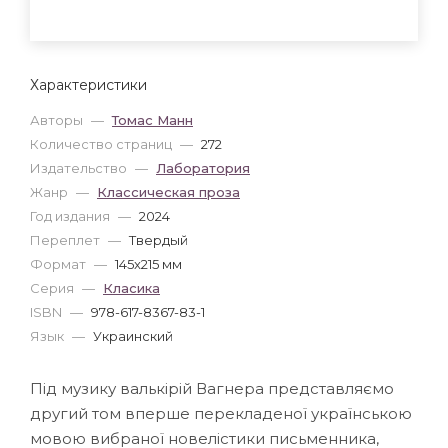
Характеристики
Авторы
—
Томас Манн
Количество страниц
—
272
Издательство
—
Лаборатория
Жанр
—
Классическая проза
Год издания
—
2024
Переплет
—
Твердый
Формат
—
145x215 мм
Серия
—
Класика
ISBN
—
978-617-8367-83-1
Язык
—
Украинский
Під музику валькірій Вагнера представляємо
другий том вперше перекладеної українською
мовою вибраної новелістики письменника,