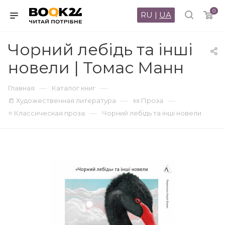
0
RU
|
UA
Чорний лебідь та інші
новели | Томас Манн
—
—
Главная
Каталог книг
—
—
📒 Художественная литература
📜 Проза
—
⭐ Классическая проза
Чорний лебідь та інші новели