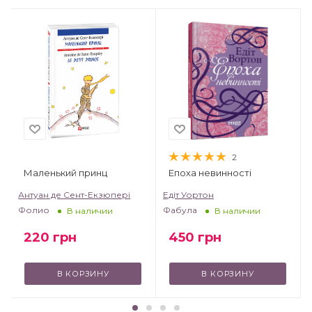
2
Маленький принц
Епоха невинності
т
Антуан де Сент-Екзюпері
Едіт Уортон
Фолио
Фабула
В наличии
В наличии
220
грн
450
грн
В КОРЗИНУ
В КОРЗИНУ