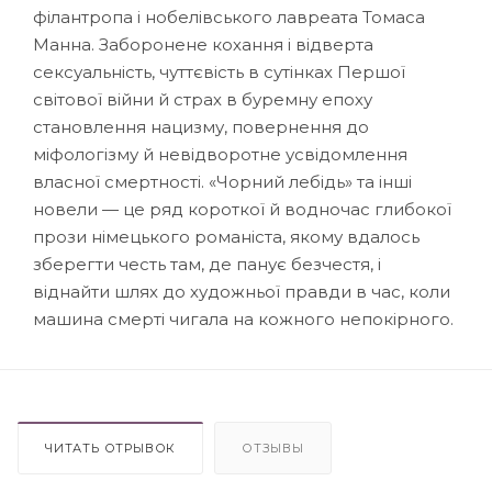
філантропа і нобелівського лавреата Томаса
Манна. Заборонене кохання і відверта
сексуальність, чуттєвість в сутінках Першої
світової війни й страх в буремну епоху
становлення нацизму, повернення до
міфологізму й невідворотне усвідомлення
власної смертності. «Чорний лебідь» та інші
новели — це ряд короткої й водночас глибокої
прози німецького романіста, якому вдалось
зберегти честь там, де панує безчестя, і
віднайти шлях до художньої правди в час, коли
машина смерті чигала на кожного непокірного.
ЧИТАТЬ ОТРЫВОК
ОТЗЫВЫ