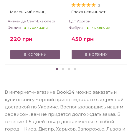
2
Маленький принц
Епоха невинності
т
Антуан де Сент-Екзюпері
Едіт Уортон
Фолио
Фабула
В наличии
В наличии
220
грн
450
грн
В КОРЗИНУ
В КОРЗИНУ
В интернет-магазине Book24 можно заказать и
купить книгу Чорний принц недорого с адресной
доставкой по Украине. Воспользовавшись нашим
сервисом, вам не придется долго ждать заказ. В
течение 1-5 дней товар доставляется в любой
город – Киев, Днепр, Харьков, Запорожье, Львов и