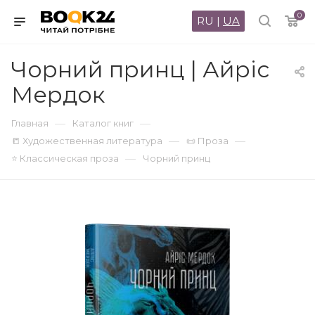
0
RU
|
UA
Чорний принц | Айріс
Мердок
—
—
Главная
Каталог книг
—
—
📒 Художественная литература
📜 Проза
—
⭐ Классическая проза
Чорний принц