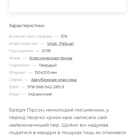
Характеристики
Количество страниц
—
576
Издательство
—
Vivat, Pelican
Год издания
—
2018
Жанр
—
Классическая проза
Переплет
—
Твердый
Формат
—
150x205 мм
Серия
—
Зарубежная классика
ISBN
—
978-966-942-285-9
Язык
—
Украинский
Бредлі Пірсон, немолодий письменник, у
період творчої кризи мріє написати свій
найвизначніший твір. Щойно він надумав
податися в мандри в пошуках тиші, як опинився