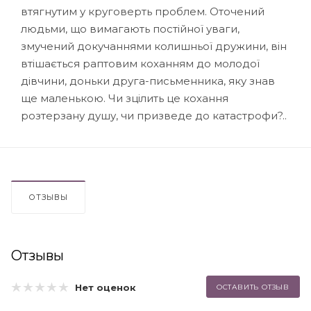
втягнутим у круговерть проблем. Оточений
людьми, що вимагають постійної уваги,
змучений докучаннями колишньої дружини, він
втішається раптовим коханням до молодої
дівчини, доньки друга-письменника, яку знав
ще маленькою. Чи зцілить це кохання
розтерзану душу, чи призведе до катастрофи?..
ОТЗЫВЫ
Отзывы
Нет оценок
ОСТАВИТЬ ОТЗЫВ