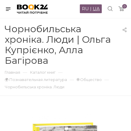
0
RU
|
UA
Чорнобильська
хроніка. Люди | Ольга
Купрієнко, Алла
Багірова
—
—
Главная
Каталог книг
—
—
🌍 Познавательная литература
🌐 Общество
Чорнобильська хроніка. Люди