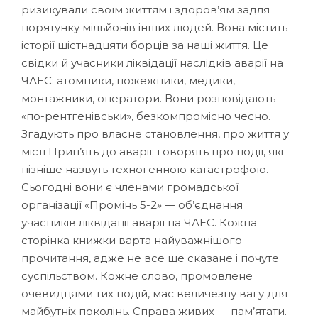
ризикували своїм життям і здоров’ям задля
порятунку мільйонів інших людей. Вона містить
історії шістнадцяти борців за наші життя. Це
свідки й учасники ліквідації наслідків аварії на
ЧАЕС: атомники, пожежники, медики,
монтажники, оператори. Вони розповідають
«по-рентгенівськи», безкомпромісно чесно.
Згадують про власне становлення, про життя у
місті Прип’ять до аварії; говорять про події, які
пізніше назвуть техногенною катастрофою.
Сьогодні вони є членами громадської
організації «Промінь 5-2» — об’єднання
учасників ліквідації аварії на ЧАЕС. Кожна
сторінка книжки варта найуважнішого
прочитання, адже не все ще сказане і почуте
суспільством. Кожне слово, промовлене
очевидцями тих подій, має величезну вагу для
майбутніх поколінь. Справа живих — пам’ятати.