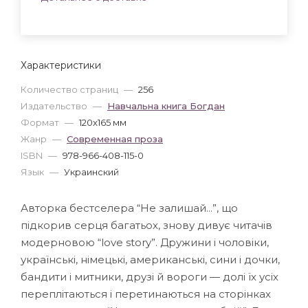
Характеристики
Количество страниц
—
256
Издательство
—
Навчальна книга Богдан
Формат
—
120x165 мм
Жанр
—
Современная проза
ISBN
—
978-966-408-115-0
Язык
—
Украинский
Авторка бестселера “Не залишай...”, що
підкорив серця багатьох, знову дивує читачів
модерновою “love story”. Дружини і чоловіки,
українські, німецькі, американські, сини і дочки,
бандити і митники, друзі й вороги — долі їх усіх
переплітаються і перетинаються на сторінках