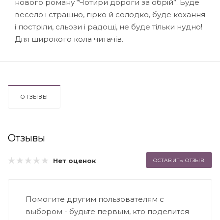
нового роману “Чотири дороги за обрій”. Буде
весело і страшно, гірко й солодко, буде кохання
і постріли, сльози і радощі, не буде тільки нудно!
Для широкого кола читачів.
ОТЗЫВЫ
Отзывы
Нет оценок
ОСТАВИТЬ ОТЗЫВ
Помогите другим пользователям с
выбором - будьте первым, кто поделится