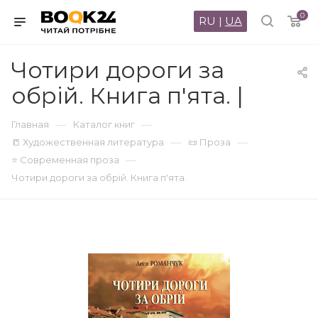
0
RU
|
UA
Чотири дороги за
обрій. Книга п'ята. |
—
—
Главная
Каталог книг
—
—
📒 Художественная литература
📜 Проза
—
⭐ Современная проза
Чотири дороги за обрій. Книга п'ята.