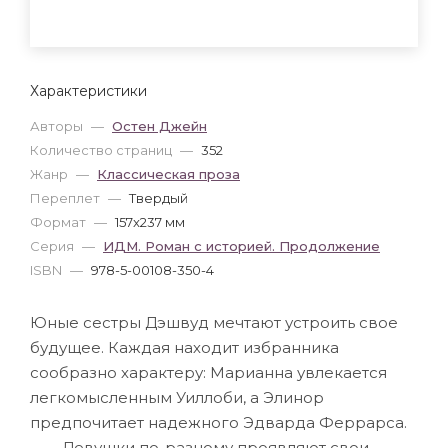
Характеристики
Авторы
—
Остен Джейн
Количество страниц
—
352
Жанр
—
Классическая проза
Переплет
—
Твердый
Формат
—
157x237 мм
Серия
—
ИДМ. Роман с историей. Продолжение
ISBN
—
978-5-00108-350-4
Юные сестры Дэшвуд мечтают устроить свое
будущее. Каждая находит избранника
сообразно характеру: Марианна увлекается
легкомысленным Уиллоби, а Элинор
предпочитает надежного Эдварда Феррарса.
Девушки по-разному проявляют свои