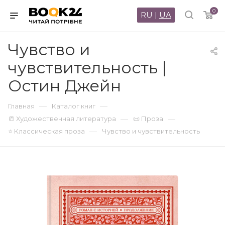
0
RU
|
UA
Чувство и
чувствительность |
Остин Джейн
—
—
Главная
Каталог книг
—
—
📒 Художественная литература
📜 Проза
—
⭐ Классическая проза
Чувство и чувствительность