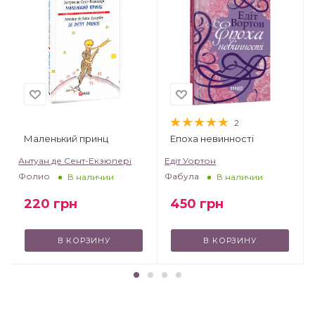
2
Маленький принц
Епоха невинності
т
Антуан де Сент-Екзюпері
Едіт Уортон
Фолио
Фабула
В наличии
В наличии
220
грн
450
грн
В КОРЗИНУ
В КОРЗИНУ