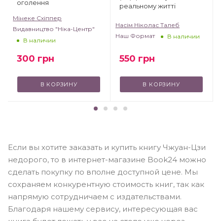
оголення
реальному житті
Мінеке Схіппер
Насім Ніколас Талеб
Видавництво "Ніка-Центр"
T
Наш Формат
В наличии
В наличии
300
грн
550
грн
В КОРЗИНУ
В КОРЗИНУ
Если вы хотите заказать и купить книгу Чжуан-Цзи
недорого, то в интернет-магазине Book24 можно
сделать покупку по вполне доступной цене. Мы
сохраняем конкурентную стоимость книг, так как
напрямую сотрудничаем с издательствами.
Благодаря нашему сервису, интересующая вас