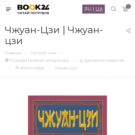
0
RU
|
UA
Чжуан-Цзи | Чжуан-
цзи
—
—
Главная
Каталог книг
—
🌍 Познавательная литература
🧘 Духовное развитие
—
—
💭 Философия
Чжуан-Цзи