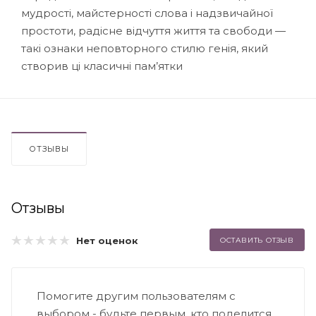
мудрості, майстерності слова і надзвичайної
простоти, радісне відчуття життя та свободи —
такі ознаки неповторного стилю генія, який
створив ці класичні пам’ятки
ОТЗЫВЫ
Отзывы
Нет оценок
ОСТАВИТЬ ОТЗЫВ
Помогите другим пользователям с
выбором - будьте первым, кто поделится