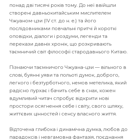
понад дві тисячі років тому. До неї ввійшли
створені давньокитайським мислителем
Чжуаном-цзи (ІV ст. до н. е.) та його
послідовниками повчальні притчі й короткі
оповідки, діалоги і роздуми, легенди та
перекази давніх хронік, що розкривають
таємничий світ філософії стародавнього Китаю.
Пізнаючи таємничого Чжуана-цзи — вільного в
слові, буянні уяви та польоті думок, доброго,
легкого і безтурботного, немов метелика, який
радісно пурхає і бачить себе в снах, кожен
вдумливий читач спробує відкрити нові
простори осягнення себе і світу, свого шляху,
життєвих цінностей і сенсу власного життя.
Відточена глибока і динамічна думка, любов до
парадоксів і невгамовна фантазія, поєднання