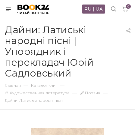
0
RU
|
UA
Дайни: Латиські
народні пісні |
Упорядник і
перекладач Юрій
Садловський
—
—
Главная
Каталог книг
—
—
📒 Художественная литература
🖋 Поэзия
Дайни: Латиські народні пісні