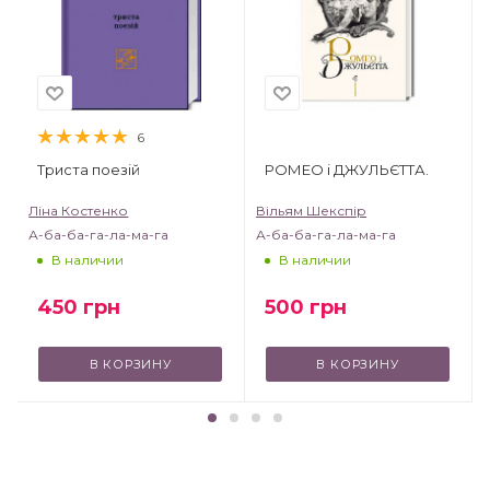
6
Триста поезій
РОМЕО і ДЖУЛЬЄТТА.
Ліна Костенко
Вільям Шекспір
А-ба-ба-га-ла-ма-га
А-ба-ба-га-ла-ма-га
В наличии
В наличии
450
грн
500
грн
В КОРЗИНУ
В КОРЗИНУ