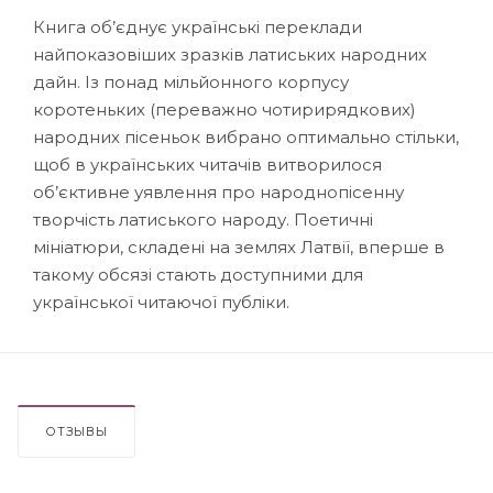
Книга об’єднує українські переклади
найпоказовіших зразків латиських народних
дайн. Із понад мільйонного корпусу
коротеньких (переважно чотирирядкових)
народних пісеньок вибрано оптимально стільки,
щоб в українських читачів витворилося
об’єктивне уявлення про народнопісенну
творчість латиського народу. Поетичні
мініатюри, складені на землях Латвії, вперше в
такому обсязі стають доступними для
української читаючої публіки.
ОТЗЫВЫ