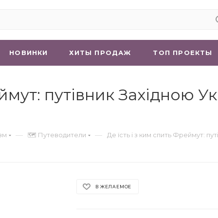
НОВИНКИ
ХИТЫ ПРОДАЖ
ТОП ПРОЕКТЫ
еймут: путівник Західною У
—
—
зм
🗺 Путеводители
Де їсть і з ким спить Фреймут: пу
В ЖЕЛАЕМОЕ