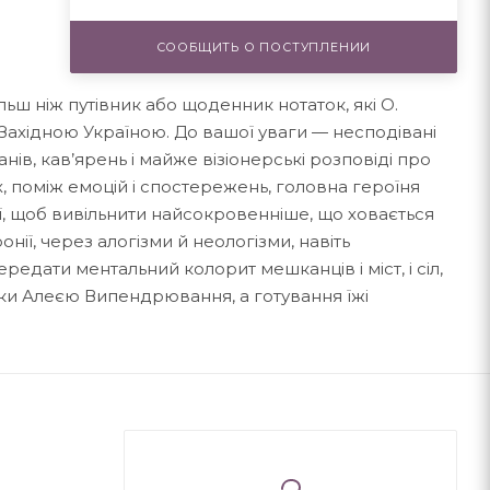
СООБЩИТЬ О ПОСТУПЛЕНИИ
ьш ніж путівник або щоденник нотаток, які О.
Західною Україною. До вашої уваги — неcподівані
оранів, кав’ярень і майже візіонерські розповіді про
ях, поміж емоцій і спостережень, головна героїня
ї, щоб вивільнити найсокровенніше, що ховається
нії, через алогізми й неологізми, навіть
едати ментальний колорит мешканців і міст, і сіл,
ки Алеєю Випендрювання, а готування їжі