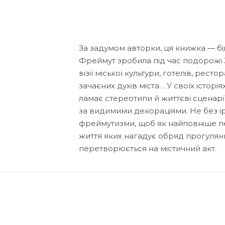
За задумом авторки, ця книжка — біл
Фреймут зробила під час подорожі 
візії міської культури, готелів, рест
зачаєних духів міста… У своїх історі
ламає стереотипи й життєві сценарі
за видимими декораціями. Не без іро
фреймутизми, щоб як найповніше пер
життя яких нагадує обряд прогулян
перетворюється на містичний акт.