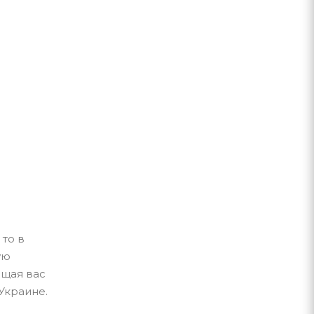
 то в
ую
ющая вас
Украине.