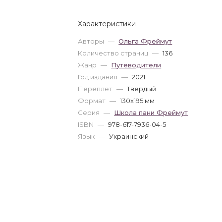
Характеристики
Авторы
—
Ольга Фреймут
Количество страниц
—
136
Жанр
—
Путеводители
Год издания
—
2021
Переплет
—
Твердый
Формат
—
130x195 мм
Серия
—
Школа пани Фреймут
ISBN
—
978-617-7936-04-5
Язык
—
Украинский