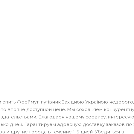
ким спить Фреймут: путівник Західною Україною недорого,
 по вполне доступной цене. Мы сохраняем конкурентн
 издательствами. Благодаря нашему сервису, интересу
олько дней. Гарантируем адресную доставку заказов по 
в и другие города в течение 1-5 дней. Убедиться в