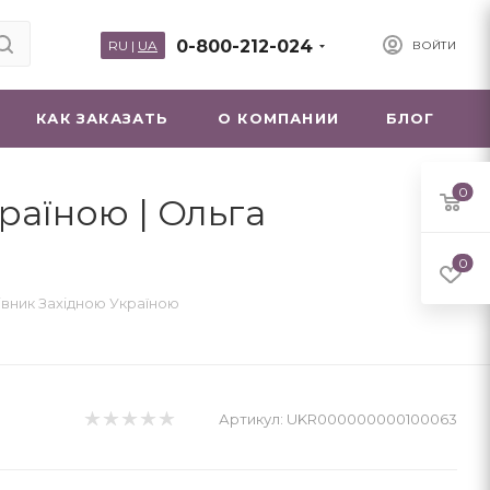
0-800-212-024
RU
|
UA
ВОЙТИ
КАК ЗАКАЗАТЬ
О КОМПАНИИ
БЛОГ
0
країною | Ольга
0
тівник Західною Україною
Артикул:
UKR000000000100063