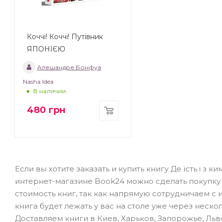
Коччі! Коччі! Путівник
ЯПОНІЄЮ
Алешандре Бонфуа
Nasha Idea
В наличии
480
грн
Если вы хотите заказать и купить книгу Де їсть і з 
интернет-магазине Book24 можно сделать покупку
стоимость книг, так как напрямую сотрудничаем с
книга будет лежать у вас на столе уже через неск
Доставляем книги в Киев, Харьков, Запорожье, Льво