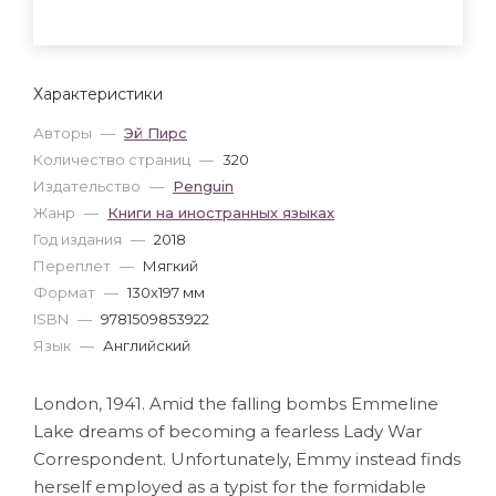
Характеристики
Авторы
—
Эй Пирс
Количество страниц
—
320
Издательство
—
Penguin
Жанр
—
Книги на иностранных языках
Год издания
—
2018
Переплет
—
Мягкий
Формат
—
130x197 мм
ISBN
—
9781509853922
Язык
—
Английский
London, 1941. Amid the falling bombs Emmeline
Lake dreams of becoming a fearless Lady War
Correspondent. Unfortunately, Emmy instead finds
herself employed as a typist for the formidable