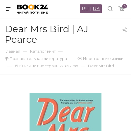
0
RU
|
UA
Dear Mrs Bird | AJ
Pearce
—
—
Главная
Каталог книг
—
🌍 Познавательная литература
🗺 Иностранные языки
—
—
📒 Книги на иностранных языках
Dear Mrs Bird