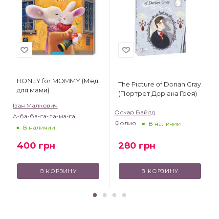
HONEY for MOMMY (Мед
The Picture of Dorian Gray
для мами)
(Портрет Доріана Грея)
Іван Малкович
Оскар Вайлд
А-ба-ба-га-ла-ма-га
Фолио
В наличии
В наличии
400
грн
280
грн
В КОРЗИНУ
В КОРЗИНУ