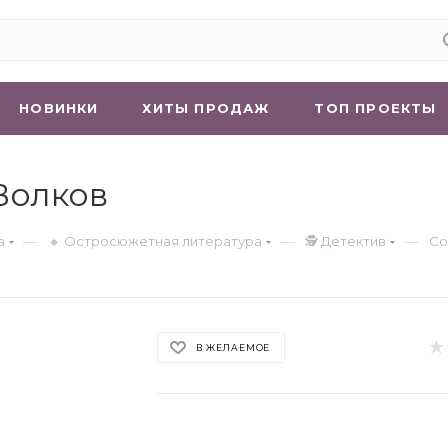
НОВИНКИ
ХИТЫ ПРОДАЖ
ТОП ПРОЕКТЫ
 Волков
—
—
—
а
🔸 Остросюжетная литература
🕵 Детектив
Со
В ЖЕЛАЕМОЕ