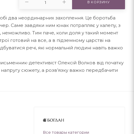
В КОРЗИНУ
у собі два неординарних захоплення. Це боротьба
чер. Саме завдяки ним юнак потрапляє у халепу, з
, неможливо. Тим паче, коли доля у такий момент
рої готовий на все, а в підземному царстві на
дбуватися речі, які нормальній людині навіть важко
письменник-детективіст Олексій Волков від початку
 напругу сюжету, а розв’язку важко передбачити
Все товары категории