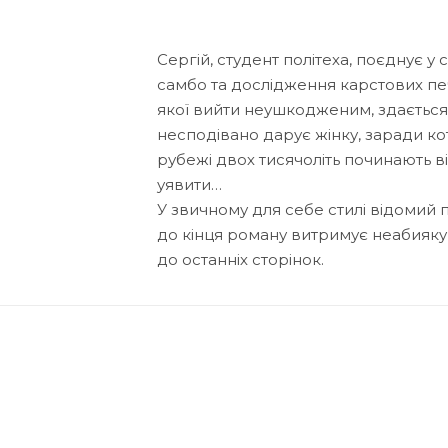
Сергій, студент політеха, поєднує 
самбо та дослідження карстових пе
якої вийти неушкодженим, здається
несподівано дарує жінку, заради кот
рубежі двох тисячоліть починають ві
уявити…
У звичному для себе стилі відомий 
до кінця роману витримує неабияку
до останніх сторінок.