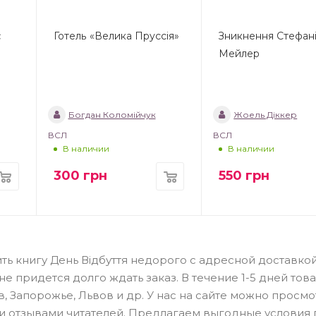
є
Готель «Велика Пруссія»
Зникнення Стефан
Мейлер
Богдан Коломійчук
Жоель Діккер
ВСЛ
ВСЛ
В наличии
В наличии
300
грн
550
грн
ть книгу День Відбуття недорого с адресной доставко
 придется долго ждать заказ. В течение 1-5 дней тов
в, Запорожье, Львов и др. У нас на сайте можно просмо
 и отзывами читателей. Предлагаем выгодные условия