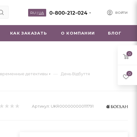
0-800-212-024
RU
|
UA
ВОЙТИ
КАК ЗАКАЗАТЬ
О КОМПАНИИ
БЛОГ
0
—
временные детективы
День Відбуття
0
Артикул:
UKR000000000111791