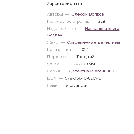
Характеристики
Авторы
—
Олексій Волков
Количество страниц
—
328
Издательство
—
Навчальна книга
Богдан
Жанр
—
Современные детективы
Год издания
—
2024
Переплет
—
Твердый
Формат
—
120x200 мм
Серия
—
Детективна агенція ВО
ISBN
—
978-966-10-8207-5
Язык
—
Украинский