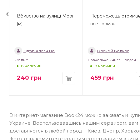
Вбивство на вулиці Морг
Переможець отрима
(м)
все : роман
Едґар Аллан По
Олексій Волков
Фолио
Навчальна книга Богдан
В наличии
В наличии
240
грн
459
грн
В интернет-магазине Book24 можно заказать и купи
Украине. Воспользовавшись нашим сервисом, вам не
доставляется в любой город – Киев, Днепр, Харько
фото, ознакомиться с кратким содержанием книги