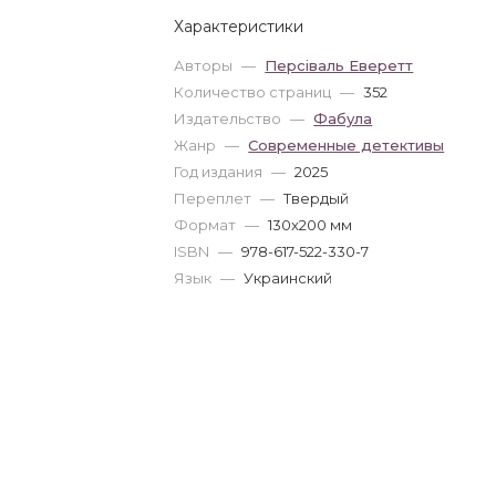
Характеристики
Авторы
—
Персіваль Еверетт
Количество страниц
—
352
Издательство
—
Фабула
Жанр
—
Современные детективы
Год издания
—
2025
Переплет
—
Твердый
Формат
—
130x200 мм
ISBN
—
978-617-522-330-7
Язык
—
Украинский