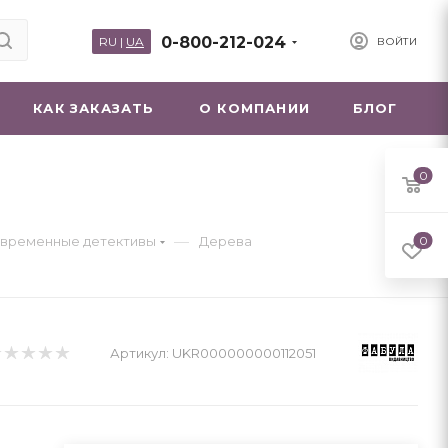
0-800-212-024
RU
|
UA
ВОЙТИ
КАК ЗАКАЗАТЬ
О КОМПАНИИ
БЛОГ
0
—
временные детективы
Дерева
0
Артикул:
UKR000000000112051