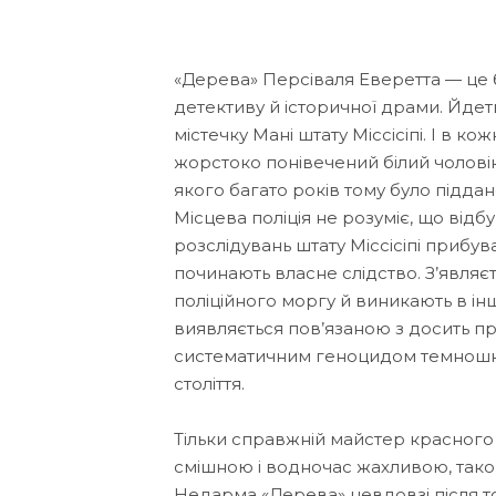
«Дерева» Персіваля Еверетта — це
детективу й історичної драми. Йдет
містечку Мані штату Міссісіпі. І в к
жорстоко понівечений білий чоловік 
якого багато років тому було підда
Місцева поліція не розуміє, що відб
розслідувань штату Міссісіпі прибу
починають власне слідство. З’яв­ляєт
поліційного моргу й виникають в інш
виявляється пов’язаною з досить п
систематичним геноцидом темношкі
століття.
Тільки справжній майстер красного
смішною і водночас жахливою, такою
Недарма «Дерева» невдовзі після то