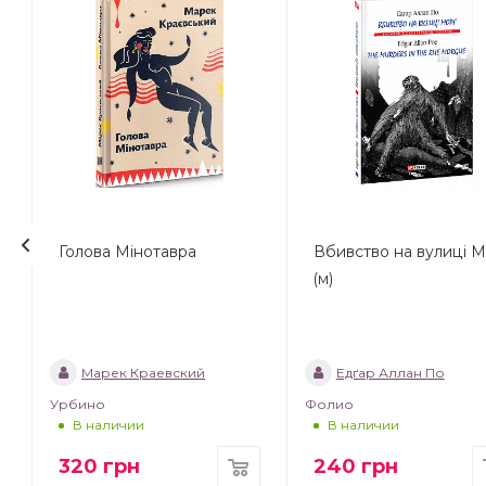
Голова Мінотавра
Вбивство на вулиці М
(м)
Марек Краевский
Едґар Аллан По
Урбино
Фолио
В наличии
В наличии
320
грн
240
грн