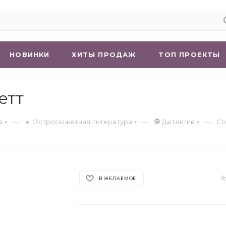
НОВИНКИ
ХИТЫ ПРОДАЖ
ТОП ПРОЕКТЫ
етт
—
—
—
а
🔸 Остросюжетная литература
🕵 Детектив
Со
В ЖЕЛАЕМОЕ