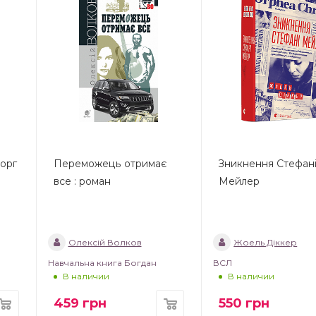
орг
Переможець отримає
Зникнення Стефан
все : роман
Мейлер
Олексій Волков
Жоель Діккер
Навчальна книга Богдан
ВСЛ
В наличии
В наличии
459
грн
550
грн