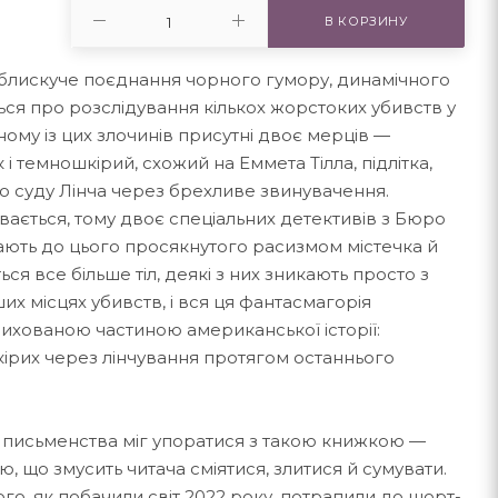
В КОРЗИНУ
 блискуче поєднання чорного гумору, динамічного
ься про розслідування кількох жорстоких убивств у
ожному із цих злочинів присутні двоє мерців —
і темношкірий, схожий на Еммета Тілла, підлітка,
но суду Лінча через брехливе звинувачення.
увається, тому двоє спеціальних детективів з Бюро
вають до цього просякнутого расизмом містечка й
ься все більше тіл, деякі з них зникають просто з
их місцях убивств, і вся ця фантасмагорія
рихованою частиною американської історії:
рих через лінчування протягом останнього
 письменства міг упоратися з такою книжкою —
, що змусить читача сміятися, злитися й сумувати.
го, як побачили світ 2022 року, потрапили до шорт-