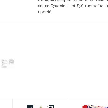
листів Букерівської, Дублінської та
премій.