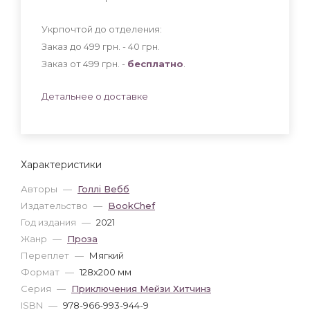
Укрпочтой до отделения:
Заказ до 499 грн. - 40
грн
.
Заказ от 499 грн. -
бесплатно
.
Детальнее о доставке
Характеристики
Авторы
—
Голлі Вебб
Издательство
—
BookChef
Год издания
—
2021
Жанр
—
Проза
Переплет
—
Мягкий
Формат
—
128x200 мм
Серия
—
Приключения Мейзи Хитчинз
ISBN
—
978-966-993-944-9