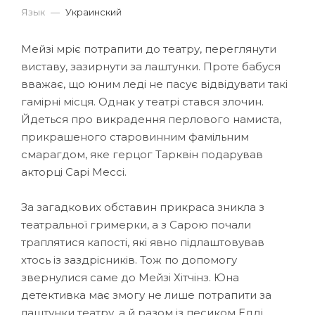
Язык
—
Украинский
Мейзі мріє потрапити до театру, переглянути
виставу, зазирнути за лаштунки. Проте бабуся
вважає, що юним леді не пасує відвідувати такі
гамірні місця. Однак у театрі стався злочин.
Йдеться про викрадення перлового намиста,
прикрашеного старовинним фамільним
смарагдом, яке герцог Тарквін подарував
акторці Сарі Мессі.
За загадкових обставин прикраса зникла з
театральної гримерки, а з Сарою почали
траплятися капості, які явно підлаштовував
хтось із заздрісників. Тож по допомогу
звернулися саме до Мейзі Хітчінз. Юна
детективка має змогу не лише потрапити за
лаштунки театру, а й разом із песиком Едді