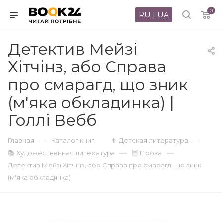
0
RU
|
UA
Детектив Мейзі
Хітчінз, або Справа
про смарагд, що зник
(м'яка обкладинка) |
Голлі Вебб
—
—
—
Главная
Каталог книг
👨 Детская литература
—
—
📚 Художественная литература
🦉 Проза
Детектив Мейзі Хітчінз, або Справа про смарагд, що зник
(м'яка обкладинка)