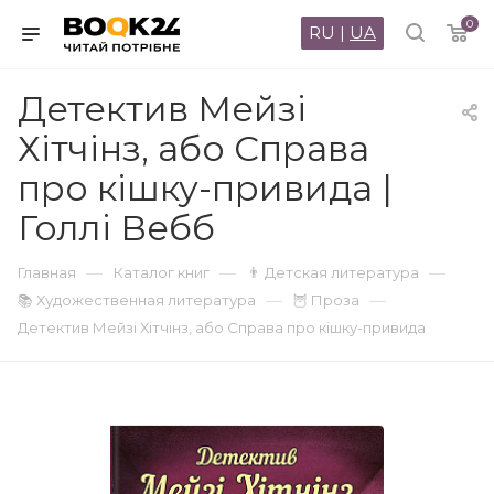
0
RU
|
UA
Детектив Мейзі
Хітчінз, або Справа
про кішку-привида |
Голлі Вебб
—
—
—
Главная
Каталог книг
👨 Детская литература
—
—
📚 Художественная литература
🦉 Проза
Детектив Мейзі Хітчінз, або Справа про кішку-привида