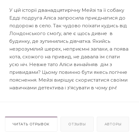
У цій історії дванадцятирічну Мейзі та її собаку
Едді подруга Аліса запросила приєднатися до
подорожі в село. Так чудово поїхати кудись від
Лондонського смоґу, але є щось дивне в
будинку, де зупинились дівчатка. Якийсь
незрозумілий шерех, неприємні запахи, а поява
кота, схожого на привид, не давала їм спати
усю ніч. Невже тато Аліси винайняв дім з
привидами? Цьому повинно бути якесь логічне
пояснення. Мейзі вирішує скористатися своїми
навичками детектива і з'ясувати в чому річ!
ЧИТАТЬ ОТРЫВОК
ОТЗЫВЫ
АВТОРЫ