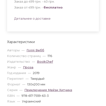
Заказ до 499 грн. - 40
грн
.
Заказ от 499 грн. -
бесплатно
.
Детальнее о доставке
Характеристики
Авторы
—
Голлі Вебб
Количество страниц
—
176
Издательство
—
BookChef
Жанр
—
Проза
Год издания
—
2019
Переплет
—
Твердый
Формат
—
130x200 мм
Серия
—
Приключения Мейзи Хитчинз
ISBN
—
978-617-7559-63-3
Язык
—
Украинский