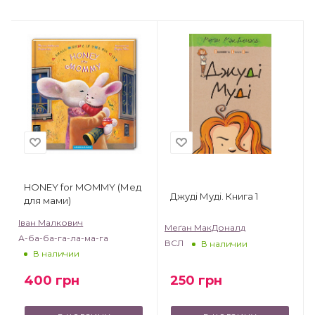
HONEY for MOMMY (Мед
Джуді Муді. Книга 1
для мами)
Іван Малкович
Меґан МакДоналд
А-ба-ба-га-ла-ма-га
ВСЛ
В наличии
В наличии
250
грн
400
грн