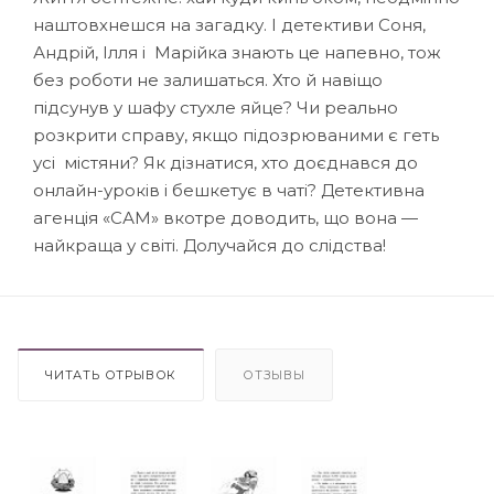
наштовхнешся на загадку. І детективи Соня,
Андрій, Ілля і Марійка знають це напевно, тож
без роботи не залишаться. Хто й навіщо
підсунув у шафу стухле яйце? Чи реально
розкрити справу, якщо підозрюваними є геть
усі містяни? Як дізнатися, хто доєднався до
онлайн-уроків і бешкетує в чаті? Детективна
агенція «САМ» вкотре доводить, що вона —
найкраща у світі. Долучайся до слідства!
ЧИТАТЬ ОТРЫВОК
ОТЗЫВЫ