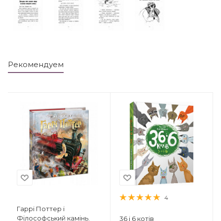
Рекомендуем
4
Гаррі Поттер і
Філософський камінь.
36 і 6 котів