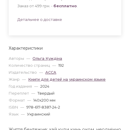
Заказ от 499 грн. -
бесплатно
.
Детальнее о доставке
Характеристики
Авторы
—
Ольга Куждіна
Количество страниц
—
192
Издательство
—
АССА
Жанр
—
Книги для детей на украинском языке
Год издания
—
2024
Переплет
—
Твердый
Формат
—
140x200 мм
ISBN
—
978-617-8387-24-2
Язык
—
Украинский
Життя бентежне: хай куди кинь оком, неодмінно