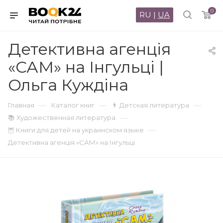
0
RU
|
UA
Детективна агенція
«САМ» на Інгульці |
Ольга Куждіна
—
—
—
Главная
Каталог книг
👨 Детская литература
—
📚 Художественная литература
—
🦉 Книги для детей на украинском языке
Детективна агенція «САМ» на Інгульці