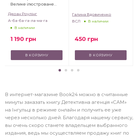
Велике ілюстроване
видання
Джоан Роулінг
Галина Вдовиченко
А-ба-ба-га-ла-ма-га
ВСЛ
В наличии
В наличии
450
грн
1 190
грн
В КОРЗИНУ
В КОРЗИНУ
В интернет-магазине Book24 можно в считанные
минуты заказать книгу Детективна агенція «САМ»
на Інгульці в режиме онлайн и получить ее уже
через несколько дней. Благодаря нашему сервису,
вы очень скоро станете владельцем выбранного
издания, ведь мы осуществляем продажу книг по