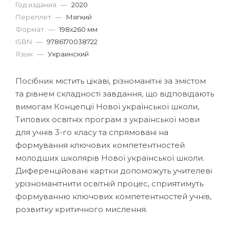
Год издания
—
2020
Переплет
—
Мягкий
Формат
—
198x260 мм
ISBN
—
9786170038722
Язык
—
Украинский
Посібник містить цікаві, різноманітні за змістом
та рівнем складності завдання, що відповідають
вимогам Концепції Нової української школи,
Типових освітніх програм з української мови
для учнів 3-го класу та спрямовані на
формування ключових компетентностей
молодших школярів Нової української школи.
Диференційовані картки допоможуть учителеві
урізноманітнити освітній процес, сприятимуть
формуванню ключових компетентностей учнів,
розвитку критичного мислення.