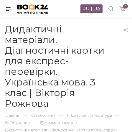
0
RU
|
UA
Дидактичні
матеріали.
Діагностичні картки
для експрес-
перевірки.
Українська мова. 3
клас | Вікторія
Рожнова
—
—
—
Главная
Каталог книг
👨 Детская литература
—
—
📕 Обучение
🦉 Учимся в школе
Дидактичні матеріали. Діагностичні картки для експрес-