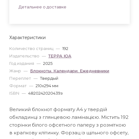
Детальнее о доставке
Характеристики
Количество страниц
—
192
Издательство
—
ТЕРРА ЮА
Год издания
—
2025
Жанр
—
Блокноты. Календари. Ежедневники
Переплет
—
Твердый
Формат
—
210x294 мм
ISBN
—
4820242020439з
Великий блокнот формату А4 у твердій
обкладинці з глянцевою ламінацією. Містить 192
сторінки білого офсетного паперу з розміткою
в крапкову клітинку. Форзац із щільного офсету,