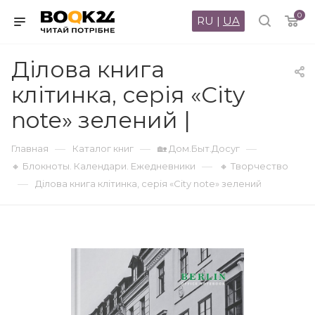
0
RU
|
UA
Ділова книга
клітинка, серія «City
note» зелений |
—
—
—
Главная
Каталог книг
🏡 Дом.Быт.Досуг
—
🔸 Блокноты. Календари. Ежедневники
🔸 Творчество
—
Ділова книга клітинка, серія «City note» зелений