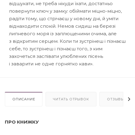
відшукати, не треба нікуди їхати, достатньо
повернути ключ у замку: обіймати міцно-міцно,
радіти тому, що стрічаєш у новому дні, й уміти
віднаходити спокій. Немов сидиш на березі
липневого моря із заплющеними очима, але
з відкритим серцем. Коли ти зустрінеш і пізнаєш
себе, то зустрінеш і пізнаєш того, з ким
захочеться заспівати улюблених пісень
і заварити не одне горнятко кави».
ОПИСАНИЕ
ЧИТАТЬ ОТРЫВОК
ОТЗЫВЫ(2)
ПРО КНИЖКУ