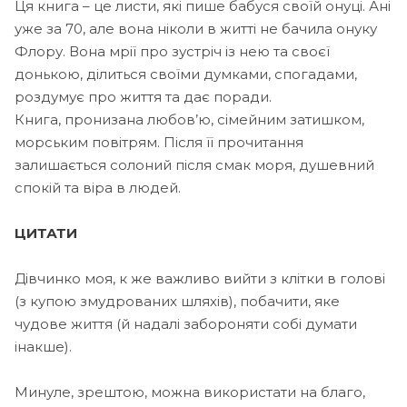
Ця книга – це листи, які пише бабуся своїй онуці. Ані
уже за 70, але вона ніколи в житті не бачила онуку
Флору. Вона мрії про зустріч із нею та своєї
донькою, ділиться своїми думками, спогадами,
роздумує про життя та дає поради.
Книга, пронизана любов’ю, сімейним затишком,
морським повітрям. Після її прочитання
залишається солоний після смак моря, душевний
спокій та віра в людей.
ЦИТАТИ
Дівчинко моя, к же важливо вийти з клітки в голові
(з купою змудрованих шляхів), побачити, яке
чудове життя (й надалі забороняти собі думати
інакше).
Минуле, зрештою, можна використати на благо,