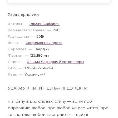
Характеристики
Авторы
—
Эльчин Сафарли
Количество страниц
—
288
Год издания
—
2019
Жанр
—
Современная проза
Переплет
—
Твердый
Формат
—
125x180 мм
Серия
—
Эльчин Сафарли. Бестселлеры
ISBN
—
978-617-7764-26-6
Язык
—
Украинский
УВАГА! У КНИГИ НЕЗНАЧНІ ДЕФЕКТИ.
«...я бачу в цих словах істину — вони про
справжню любов, про любов на все життя, про
те, що така любов насправді є. І щоб її