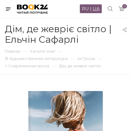
0
RU
|
UA
Дім, де жевріє світло |
Ельчін Сафарлі
—
—
Главная
Каталог книг
—
—
📒 Художественная литература
📜 Проза
—
⭐ Современная проза
Дім, де жевріє світло