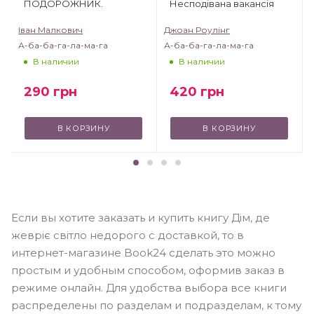
ПОДОРОЖНИК.
Несподівана вакансія
Іван Малкович
Джоан Роулінг
А-ба-ба-га-ла-ма-га
А-ба-ба-га-ла-ма-га
В наличии
В наличии
290
грн
420
грн
В КОРЗИНУ
В КОРЗИНУ
Если вы хотите заказать и купить книгу Дім, де
жевріє світло недорого с доставкой, то в
интернет-магазине Book24 сделать это можно
простым и удобным способом, оформив заказ в
режиме онлайн. Для удобства выбора все книги
распределены по разделам и подразделам, к тому