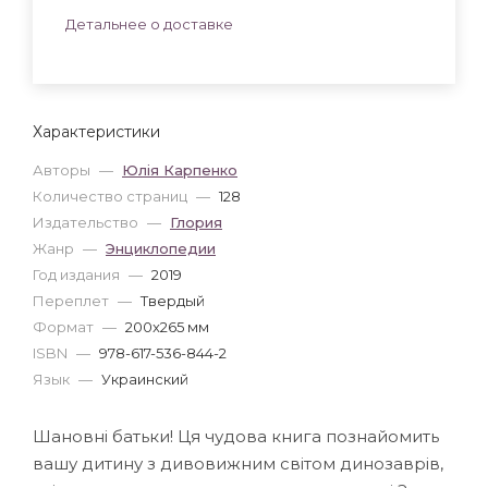
Детальнее о доставке
Характеристики
Авторы
—
Юлія Карпенко
Количество страниц
—
128
Издательство
—
Глория
Жанр
—
Энциклопедии
Год издания
—
2019
Переплет
—
Твердый
Формат
—
200x265 мм
ISBN
—
978-617-536-844-2
Язык
—
Украинский
Шановні батьки! Ця чудова книга познайомить
вашу дитину з дивовижним світом динозаврів,