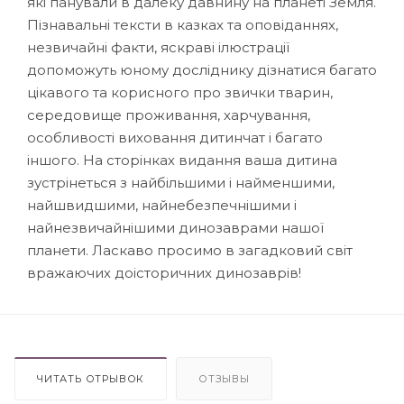
які панували в далеку давнину на планеті Земля.
Пізнавальні тексти в казках та оповіданнях,
незвичайні факти, яскраві ілюстрації
допоможуть юному досліднику дізнатися багато
цікавого та корисного про звички тварин,
середовище проживання, харчування,
особливості виховання дитинчат і багато
іншого. На сторінках видання ваша дитина
зустрінеться з найбільшими і найменшими,
найшвидшими, найнебезпечнішими і
найнезвичайнішими динозаврами нашої
планети. Ласкаво просимо в загадковий світ
вражаючих доісторичних динозаврів!
ЧИТАТЬ ОТРЫВОК
ОТЗЫВЫ