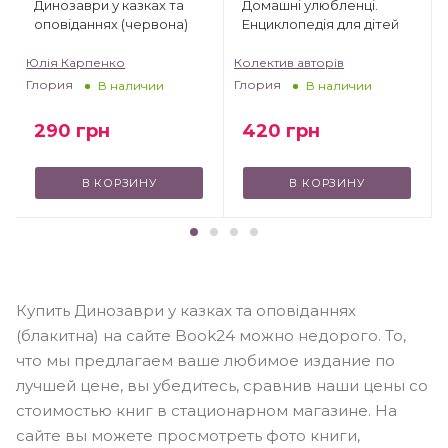
Динозаври у казках та
Домашні улюбленці.
оповіданнях (червона)
Енциклопедія для дітей
Юлія Карпенко
Колектив авторів
Глория
Глория
В наличии
В наличии
290
грн
420
грн
В КОРЗИНУ
В КОРЗИНУ
Купить Динозаври у казках та оповіданнях
(блакитна) на сайте Book24 можно недорого. То,
что мы предлагаем ваше любимое издание по
лучшей цене, вы убедитесь, сравнив наши цены со
стоимостью книг в стационарном магазине. На
сайте вы можете просмотреть фото книги,