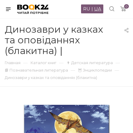
0
RU
|
UA
Динозаври у казках
та оповіданнях
(блакитна) |
—
—
—
Главная
Каталог книг
👨 Детская литература
—
—
📘 Познавательная литература
🦉 Энциклопедии
Динозаври у казках та оповіданнях (блакитна)