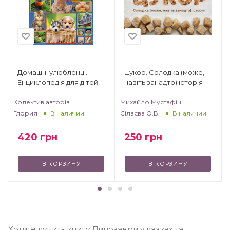
Домашні улюбленці.
Цукор. Солодка (може,
Енциклопедія для дітей
навіть занадто) історія
Колектив авторів
Михайло Мустафін
Глория
Сілаєва О.В.
В наличии
В наличии
420
грн
250
грн
В КОРЗИНУ
В КОРЗИНУ
Хотите купить книгу Динозаври у казках та