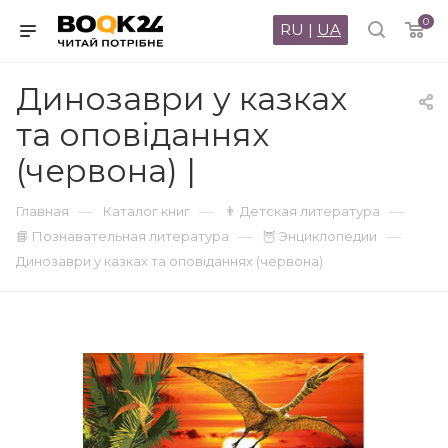
0
RU
|
UA
Динозаври у казках
та оповіданнях
(червона) |
—
—
—
Главная
Каталог книг
👨 Детская литература
—
—
📘 Познавательная литература
🦉 Энциклопедии
Динозаври у казках та оповіданнях (червона)