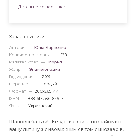
Детальнее о доставке
Характеристики
Авторы
—
Юлія Карпенко
Количество страниц
—
128
Издательство
—
Глория
Жанр
—
Энциклопедии
Год издания
—
2019
Переплет
—
Твердый
Формат
—
200x265 мм
ISBN
—
978-617-536-849-7
Язык
—
Украинский
Шановні батьки! Ця чудова книга познайомить
вашу дитину з дивовижним світом динозаврів,