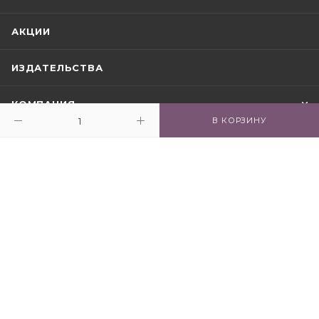
АКЦИИ
ИЗДАТЕЛЬСТВА
КОМПАНИЯ
В КОРЗИНУ
ИНФОРМАЦИЯ
ПОМОЩЬ
ПОДПИСАТЬСЯ НА РАССЫЛКУ
0-800-212-024
info@book24.ua