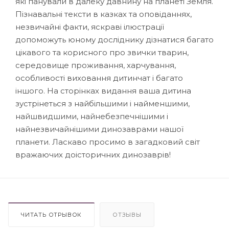
які панували в далеку давнину на планеті Земля.
Пізнавальні тексти в казках та оповіданнях,
незвичайні факти, яскраві ілюстрації
допоможуть юному досліднику дізнатися багато
цікавого та корисного про звички тварин,
середовище проживання, харчування,
особливості виховання дитинчат і багато
іншого. На сторінках видання ваша дитина
зустрінеться з найбільшими і найменшими,
найшвидшими, найнебезпечнішими і
найнезвичайнішими динозаврами нашої
планети. Ласкаво просимо в загадковий світ
вражаючих доісторичних динозаврів!
ЧИТАТЬ ОТРЫВОК
ОТЗЫВЫ