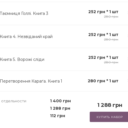
252 грн * 1 шт
 Таємниця Голлі. Книга 3
280 грн
252 грн * 1 шт
. Книга 4. Незвіданий край
280 грн
252 грн * 1 шт
 Книга 5. Ворожі сліди
280 грн
280 грн * 1 шт
. Перетворення Караґа. Книга 1
1 400 грн
 отдельности
1 288 грн
1 288 грн
112 грн
КУПИТЬ НАБОР