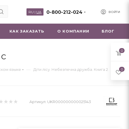
0-800-212-024
RU
|
UA
ВОЙТИ
КАК ЗАКАЗАТЬ
О КОМПАНИИ
БЛОГ
0
іс
—
нском языке
Діти лісу. Небезпечна дружба. Книга 2
0
Артикул:
UKR000000000025143