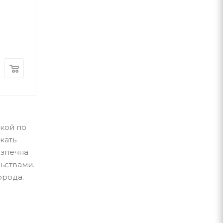
Том 6
Джоан Роулінг
А-ба-ба-га-ла-ма-га
А-ба-ба-га-ла-ма-г
В наличии
В наличии
440
грн
560
грн
вкой по
кать
езпечна
ьствами.
орода.