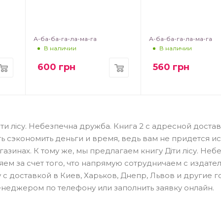
А-ба-ба-га-ла-ма-га
А-ба-ба-га-ла-ма-га
В наличии
В наличии
600
грн
560
грн
ти лісу. Небезпечна дружба. Книга 2 с адресной доста
ь сэкономить деньги и время, ведь вам не придется ис
инах. К тому же, мы предлагаем книгу Діти лісу. Неб
ем за счет того, что напрямую сотрудничаем с издател
с доставкой в Киев, Харьков, Днепр, Львов и другие г
енеджером по телефону или заполнить заявку онлайн.