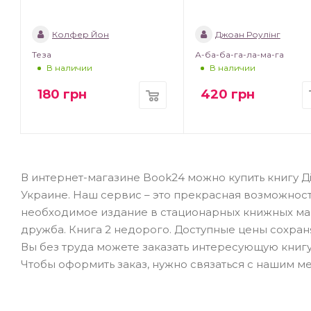
Колфер Йон
Джоан Роулінг
Теза
А-ба-ба-га-ла-ма-га
В наличии
В наличии
180
грн
420
грн
В интернет-магазине Book24 можно купить книгу Ді
Украине. Наш сервис – это прекрасная возможност
необходимое издание в стационарных книжных магаз
дружба. Книга 2 недорого. Доступные цены сохраня
Вы без труда можете заказать интересующую книгу 
Чтобы оформить заказ, нужно связаться с нашим м