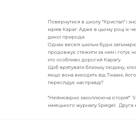
Повернутися в школу "Кристал" і зн
мріяв Караґ. Адже в цьому році їх че
дикої природи.
Однак веселі шкільні будні затьмарю
продовжує стежити за ним і готує но
хто особливо дорогий Караґу.
Щоб врятувати близьку людину, хлоп
якщо вона виходить від Тікаані, його г
переслідує насправді?
"Неймовірно захоплююча історія!" S
німецького журналу Spiegel. Друга кни