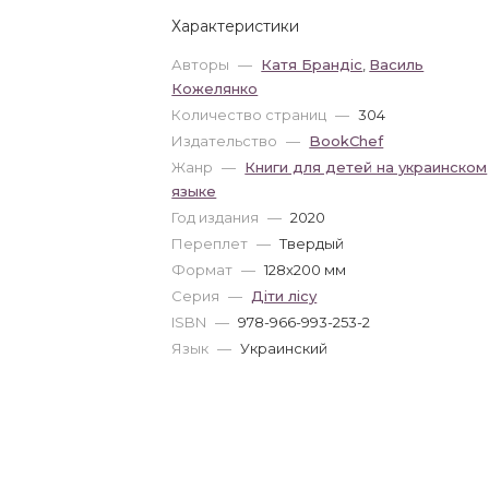
Характеристики
Авторы
—
Катя Брандіс
,
Василь
Кожелянко
Количество страниц
—
304
Издательство
—
BookChef
Жанр
—
Книги для детей на украинском
языке
Год издания
—
2020
Переплет
—
Твердый
Формат
—
128x200 мм
Серия
—
Діти лісу
ISBN
—
978-966-993-253-2
Язык
—
Украинский