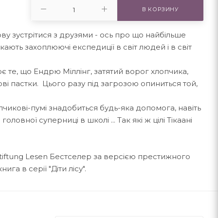
В КОРЗИНУ
ову зустрітися з друзями - ось про що найбільше
кають захоплюючі експедиції в світ людей і в світ
є те, що Ендрю Міллінг, затятий ворог хлопчика,
ві пастки. Цього разу під загрозою опиниться той,
чикові-пумі знадобиться будь-яка допомога, навіть
оловної суперниці в школі ... Так які ж цілі Тікаані
tiftung Lesen Бестселер за версією престижного
га в серії "Діти лісу".