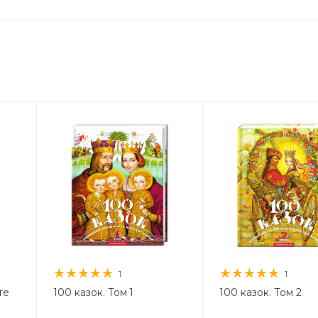
1
1
те
100 казок. Том 1
100 казок. Том 2