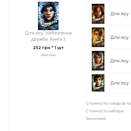
Діти лісу.
Діти лісу. Небезпечна
Діти лісу
дружба. Книга 2
252 грн
* 1 шт
280 грн
Діти лісу.
Діти лісу
Стоимость товаров по
Стоимость набора
Экономия