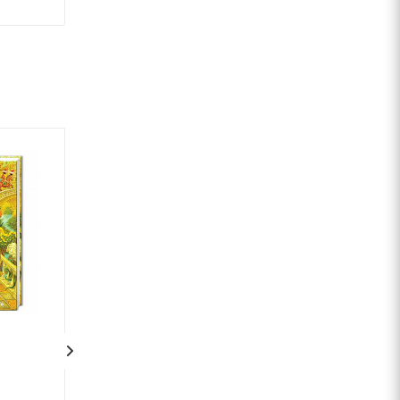
1
Гаррі Поттер і
100 казок. Том 3
Напівкровний Принц.