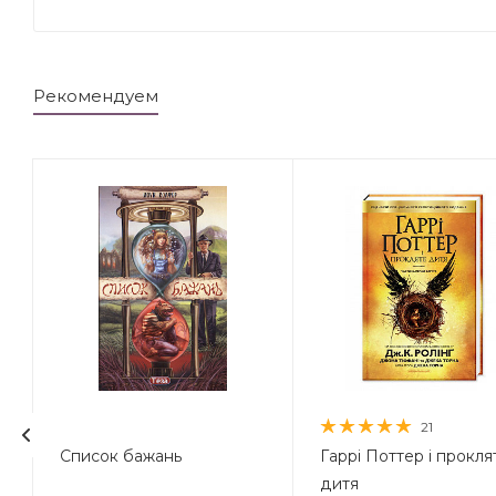
Рекомендуем
21
а
Список бажань
Гаррі Поттер і прокля
дитя