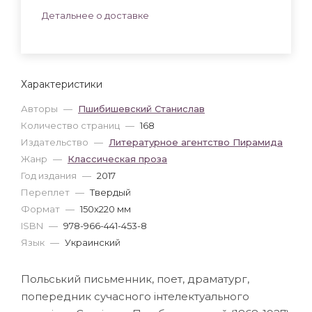
Детальнее о доставке
Характеристики
Авторы
—
Пшибишевский Станислав
Количество страниц
—
168
Издательство
—
Литературное агентство Пирамида
Жанр
—
Классическая проза
Год издания
—
2017
Переплет
—
Твердый
Формат
—
150x220 мм
ISBN
—
978-966-441-453-8
Язык
—
Украинский
Польський письменник, поет, драматург,
попередник сучасного інтелектуального