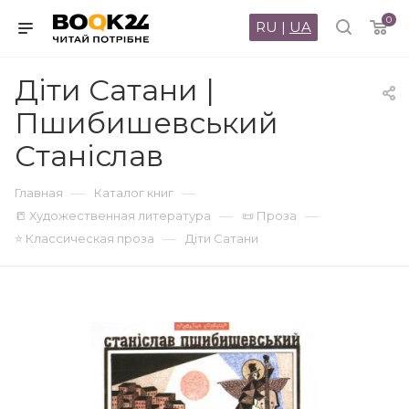
0
RU
|
UA
Діти Сатани |
Пшибишевський
Станіслав
—
—
Главная
Каталог книг
—
—
📒 Художественная литература
📜 Проза
—
⭐ Классическая проза
Діти Сатани