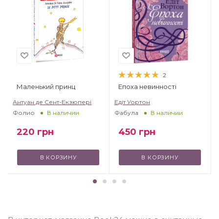
2
Маленький принц
Епоха невинності
т
Антуан де Сент-Екзюпері
Едіт Уортон
Фолио
Фабула
В наличии
В наличии
220
грн
450
грн
В КОРЗИНУ
В КОРЗИНУ