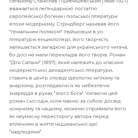
сатанізму Станіслав Пшибишевський (1868-1927)
вважається леґендарною постаттю
європейської богеми і польської літератури
епохи модернізму. Стріндберґ називав його
"ґеніальним поляком". Увійшовши в усі
літературні енциклопедії, його творчість
залишається загадкою для українського читача,
бо досі не мали перекладів його творів. Роман
"Діти Сатани" (1897), який належить до класики
модерністської декадентської літератури,
ставить в центр оповіді ідеологію нігілізму та
анархізму, розглядаючи їх як небезпечні
знаряддя в руках "злого бога". Читаючи цей
роман сьогодні, коли маємо за собою досвід
комунізму та нацизму, можемо сприймати його
як неумисну пересторогу автора перед
втіленням в життя ніцшеанської ідеї
"надлюдини".