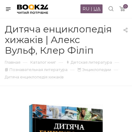
0
RU
|
UA
Дитяча енциклопедія
хижаків | Алекс
Вульф, Клер Філіп
—
—
—
Главная
Каталог книг
👨 Детская литература
—
—
📘 Познавательная литература
🦉 Энциклопедии
Дитяча енциклопедія хижаків