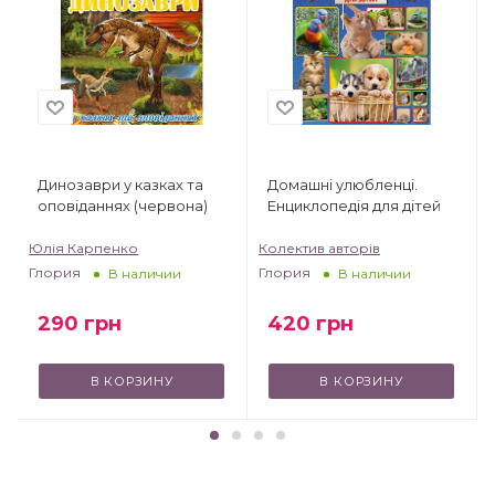
Динозаври у казках та
Домашні улюбленці.
оповіданнях (червона)
Енциклопедія для дітей
Юлія Карпенко
Колектив авторів
Глория
Глория
В наличии
В наличии
290
грн
420
грн
В КОРЗИНУ
В КОРЗИНУ