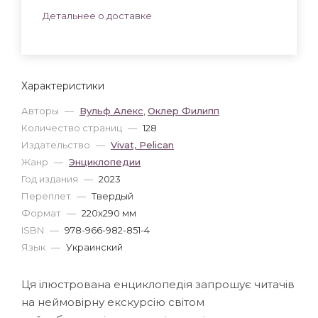
Детальнее о доставке
Характеристики
Авторы
—
Вульф Алекс
,
Оклер Филипп
Количество страниц
—
128
Издательство
—
Vivat, Pelican
Жанр
—
Энциклопедии
Год издания
—
2023
Переплет
—
Твердый
Формат
—
220x290 мм
ISBN
—
978-966-982-851-4
Язык
—
Украинский
Ця ілюстрована енциклопедія запрошує читачів
на неймовірну екскурсію світом