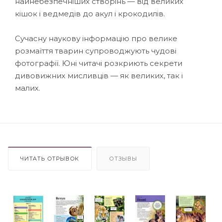
найнебезпечніших створінь — від великих
кішок і ведмедів до акул і крокодилів.
Сучасну наукову інформацію про велике
розмаїття тварин супроводжують чудові
фотографії. Юні читачі розкриють секрети
дивовижних мисливців — як великих, так і
малих.
ЧИТАТЬ ОТРЫВОК
ОТЗЫВЫ