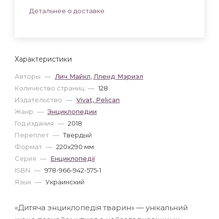
Детальнее о доставке
Характеристики
Авторы
—
Лич Майкл
,
Лленд Мэриэл
Количество страниц
—
128
Издательство
—
Vivat, Pelican
Жанр
—
Энциклопедии
Год издания
—
2018
Переплет
—
Твердый
Формат
—
220x290 мм
Серия
—
Енциклопедії
ISBN
—
978-966-942-575-1
Язык
—
Украинский
«Дитяча энциклопедія тварин» — унікальний