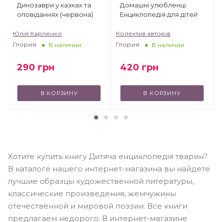
Динозаври у казках та
Домашні улюбленці.
оповіданнях (червона)
Енциклопедія для дітей
Юлія Карпенко
Колектив авторів
Глория
Глория
В наличии
В наличии
290
грн
420
грн
В КОРЗИНУ
В КОРЗИНУ
Хотите купить книгу Дитяча енциклопедія тварин?
В каталоге нашего интернет-магазина вы найдете
лучшие образцы художественной литературы,
классические произведения, жемчужины
отечественной и мировой поэзии. Все книги
предлагаем недорого. В интернет-магазине