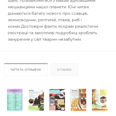
шанс познайомитися з найзагадковішими
мешканцями нашої планети. Юні читачі
дізнаються багато нового про ссавців,
земноводних, рептилій, птахів, риб і
комах.Достовірні факти, яскраві реалістичні
ілюстрації та захопливі подробиці зроблять
занурення у світ тварин незабутнім.
ЧИТАТЬ ОТРЫВОК
ОТЗЫВЫ