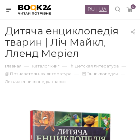
0
RU
|
UA
Дитяча енциклопедія
тварин | Ліч Майкл,
Лленд Меріел
—
—
—
Главная
Каталог книг
👨 Детская литература
—
—
📘 Познавательная литература
🦉 Энциклопедии
Дитяча енциклопедія тварин