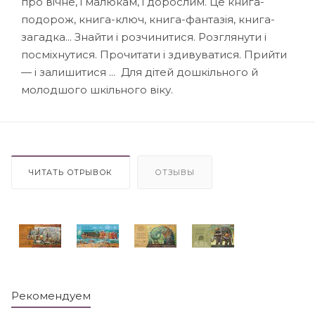
про вічне, і малюкам, і дорослим. Це книга-
подорож, книга-ключ, книга-фантазія, книга-
загадка... Знайти і розчинитися. Розглянути і
посміхнутися. Прочитати і здивуватися. Прийти
— і залишитися ... Для дітей дошкільного й
молодшого шкільного віку.
ЧИТАТЬ ОТРЫВОК
ОТЗЫВЫ
Рекомендуем