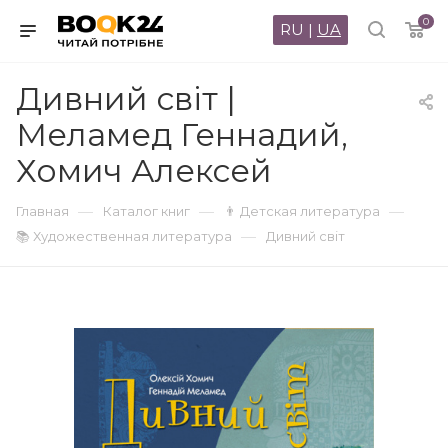
0
RU
|
UA
Дивний світ |
Меламед Геннадий,
Хомич Алексей
—
—
—
Главная
Каталог книг
👨 Детская литература
—
📚 Художественная литература
Дивний світ