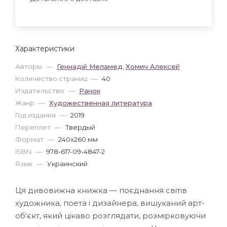
Характеристики
Авторы
—
Геннадій Меламед
,
Хомич Алексей
Количество страниц
—
40
Издательство
—
Ранок
Жанр
—
Художественная литература
Год издания
—
2019
Переплет
—
Твердый
Формат
—
240x260 мм
ISBN
—
978-617-09-4847-2
Язык
—
Украинский
Ця дивовижна книжка — поєднання світів
художника, поета і дизайнера, вишуканий арт-
об'єкт, який цікаво розглядати, розмірковуючи