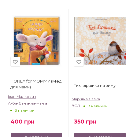
HONEY for MOMMY (Мед
Тихі віршики на зиму
для мами)
Іван Малкович
Мар’яна Савка
А-ба-ба-га-ла-ма-га
ВСЛ
В наличии
В наличии
350
грн
400
грн