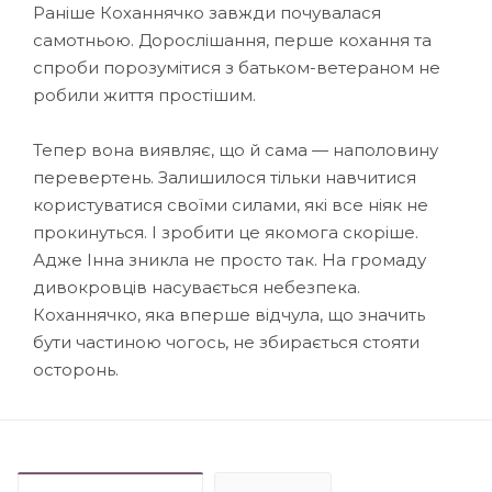
Раніше Коханнячко завжди почувалася
самотньою. Дорослішання, перше кохання та
спроби порозумітися з батьком-ветераном не
робили життя простішим.
Тепер вона виявляє, що й сама — наполовину
перевертень. Залишилося тільки навчитися
користуватися своїми силами, які все ніяк не
прокинуться. І зробити це якомога скоріше.
Адже Інна зникла не просто так. На громаду
дивокровців насувається небезпека.
Коханнячко, яка вперше відчула, що значить
бути частиною чогось, не збирається стояти
осторонь.