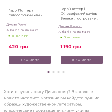
Гаррі Поттер і
Гаррі Поттер і
Філософський камінь.
філософський камінь
Велике ілюстроване
видання
Джоан Роулінг
Джоан Роулінг
А-ба-ба-га-ла-ма-га
А-ба-ба-га-ла-ма-га
В наличии
В наличии
420
грн
1 190
грн
В КОРЗИНУ
В КОРЗИНУ
Хотите купить книгу Дивокровці? В каталоге
нашего интернет-магазина вы найдете лучшие
образцы художественной литературы,
классические произведения, жемчужины