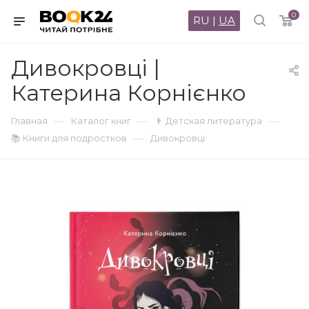
0
RU
|
UA
Дивокровці |
Катерина Корнієнко
—
—
—
Главная
Каталог книг
👨 Детская литература
—
📚 Книги для подростков
Дивокровці