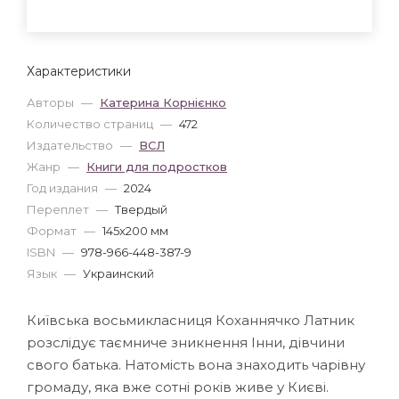
Характеристики
Авторы
—
Катерина Корнієнко
Количество страниц
—
472
Издательство
—
ВСЛ
Жанр
—
Книги для подростков
Год издания
—
2024
Переплет
—
Твердый
Формат
—
145x200 мм
ISBN
—
978-966-448-387-9
Язык
—
Украинский
Київська восьмикласниця Коханнячко Латник
розслідує таємниче зникнення Інни, дівчини
свого батька. Натомість вона знаходить чарівну
громаду, яка вже сотні років живе у Києві.