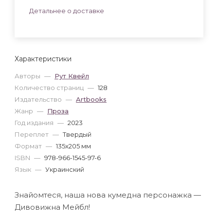
Детальнее о доставке
Характеристики
Авторы
—
Рут Квейл
Количество страниц
—
128
Издательство
—
Artbooks
Жанр
—
Проза
Год издания
—
2023
Переплет
—
Твердый
Формат
—
135x205 мм
ISBN
—
978-966-1545-97-6
Язык
—
Украинский
Знайомтеся, наша нова кумедна персонажка —
Дивовижна Мейбл!