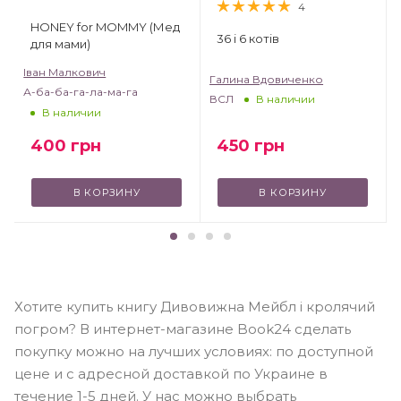
4
HONEY for MOMMY (Мед
36 і 6 котів
для мами)
Іван Малкович
Галина Вдовиченко
А-ба-ба-га-ла-ма-га
ВСЛ
В наличии
В наличии
450
грн
400
грн
В КОРЗИНУ
В КОРЗИНУ
Хотите купить книгу Дивовижна Мейбл і кролячий
погром? В интернет-магазине Book24 сделать
покупку можно на лучших условиях: по доступной
цене и с адресной доставкой по Украине в
течение 1-5 дней. У нас можно выбрать