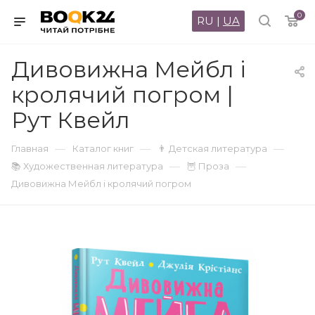
0
RU
|
UA
Дивовижна Мейбл і
кролячий погром |
Рут Квейл
—
—
—
Главная
Каталог книг
👨 Детская литература
—
—
📚 Художественная литература
🦉 Проза
Дивовижна Мейбл і кролячий погром