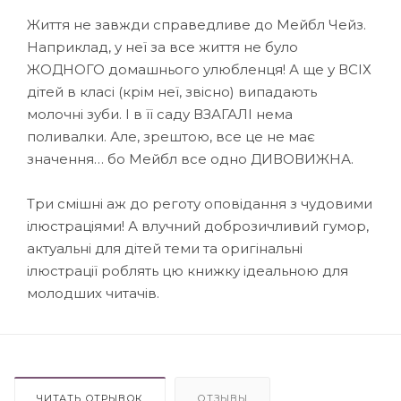
Життя не завжди справедливе до Мейбл Чейз.
Наприклад, у неї за все життя не було
ЖОДНОГО домашнього улюбленця! А ще у ВСІХ
дітей в класі (крім неї, звісно) випадають
молочні зуби. І в її саду ВЗАГАЛІ нема
поливалки. Але, зрештою, все це не має
значення… бо Мейбл все одно ДИВОВИЖНА.
Три смішні аж до реготу оповідання з чудовими
ілюстраціями! А влучний доброзичливий гумор,
актуальні для дітей теми та оригінальні
ілюстрації роблять цю книжку ідеальною для
молодших читачів.
ЧИТАТЬ ОТРЫВОК
ОТЗЫВЫ