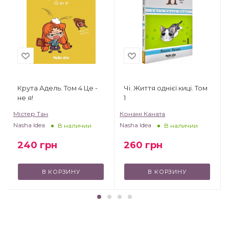
Крута Адель. Том 4 Це -
Чі. Життя однієї киці. Том
не я!
1
Містер Тан
Конамі Каната
Nasha Idea
Nasha Idea
В наличии
В наличии
240
грн
260
грн
В КОРЗИНУ
В КОРЗИНУ