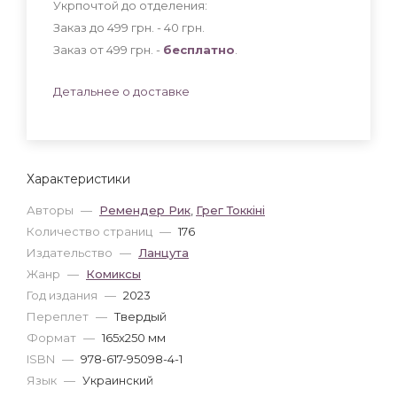
Укрпочтой до отделения:
Заказ до 499 грн. - 40
грн
.
Заказ от 499 грн. -
бесплатно
.
Детальнее о доставке
Характеристики
Авторы
—
Ремендер Рик
,
Грег Токкіні
Количество страниц
—
176
Издательство
—
Ланцута
Жанр
—
Комиксы
Год издания
—
2023
Переплет
—
Твердый
Формат
—
165x250 мм
ISBN
—
978-617-95098-4-1
Язык
—
Украинский