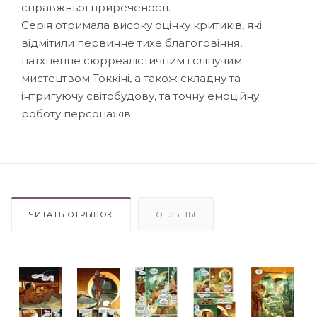
справжньої приреченості.
Серія отримала високу оцінку критиків, які
відмітили первинне тихе благоговіння,
натхненне сюрреалістичним і сліпучим
мистецтвом Токкіні, а також складну та
інтригуючу світобудову, та точну емоційну
роботу персонажів.
ЧИТАТЬ ОТРЫВОК
ОТЗЫВЫ