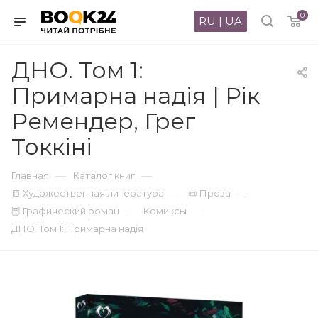
0
RU
|
UA
ДНО. Том 1:
Примарна надія | Рік
Ремендер, Грег
Токкіні
—
—
Главная
Каталог книг
—
—
📒 Художественная литература
📜 Проза
—
—
🦉 Графический роман
Комиксы
ДНО. Том 1: Примарна надія