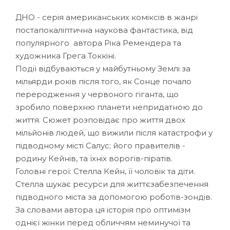
ДНО - серія американських коміксів в жанрі
постапокаліптична наукова фантастика, від
популярного автора Ріка Ремендера та
художника Грега Токкіні.
Події відбуваються у майбутньому Землі за
мільярди років після того, як Сонце почало
переродження у червоного гіганта, що
зробило поверхню планети непридатною до
життя. Сюжет розповідає про життя двох
мільйонів людей, що вижили після катастрофи у
підводному місті Салус; його правителів -
родину Кейнів, та їхніх ворогів-піратів.
Головні герої: Стелла Кейн, її чоловік та діти.
Стелла шукає ресурси для життєзабезпечення
підводного міста за допомогою роботів-зондів.
За словами автора ця історія про оптимізм
однієї жінки перед обличчям неминучої та