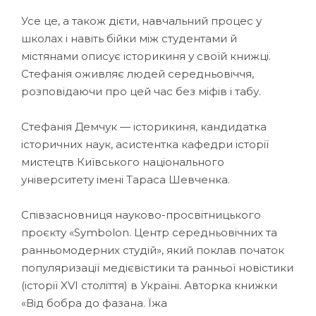
Усе це, а також дієти, навчальний процес у
школах і навіть бійки між студентами й
містянами описує історикиня у своїй книжці.
Стефанія оживляє людей середньовіччя,
розповідаючи про цей час без міфів і табу.
Стефанія Демчук — історикиня, кандидатка
історичних наук, асистентка кафедри історії
мистецтв Київського національного
університету імені Тараса Шевченка.
Співзасновниця науково-просвітницького
проєкту «Symbolon. Центр середньовічних та
ранньомодерних студій», який поклав початок
популяризації медієвістики та ранньої новістики
(історії XVI століття) в Україні. Авторка книжки
«Від бобра до фазана. Їжа