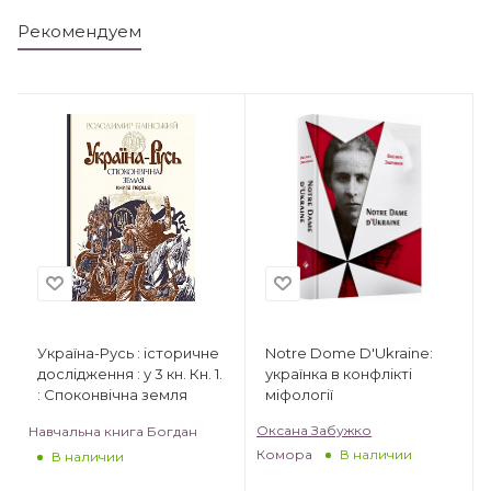
Рекомендуем
Україна-Русь : історичне
Notre Dome D'Ukraine:
дослідження : у 3 кн. Кн. 1.
українка в конфлікті
: Споконвічна земля
міфології
Оксана Забужко
Навчальна книга Богдан
Комора
В наличии
В наличии