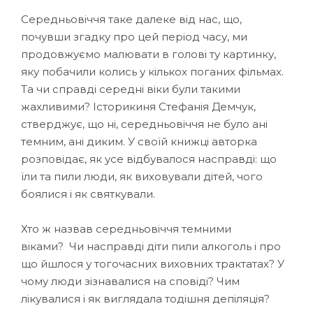
Середньовіччя таке далеке від нас, що,
почувши згадку про цей період часу, ми
продовжуємо малювати в голові ту картинку,
яку побачили колись у кількох поганих фільмах.
Та чи справді середні віки були такими
жахливими? Історикиня Стефанія Демчук,
стверджує, що ні, середньовіччя не було ані
темним, ані диким. У своїй книжці авторка
розповідає, як усе відбувалося насправді: що
їли та пили люди, як виховували дітей, чого
боялися і як святкували.
Хто ж назвав середньовіччя темними
віками? Чи насправді діти пили алкоголь і про
що йшлося у тогочасних виховних трактатах? У
чому люди зізнавалися на сповіді? Чим
лікувалися і як виглядала тодішня депіляція?