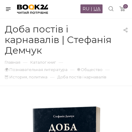
0
RU
|
UA
Доба постів і
карнавалів | Стефанія
Демчук
—
—
Главная
Каталог книг
—
—
🌍 Познавательная литература
🌐 Общество
—
🦉 История, политика
Доба постів і карнавалів