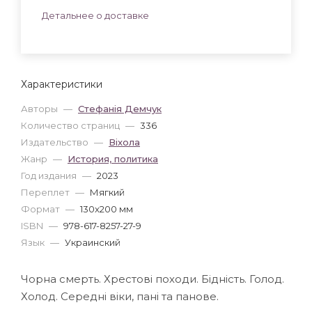
Детальнее о доставке
Характеристики
Авторы
—
Стефанія Демчук
Количество страниц
—
336
Издательство
—
Віхола
Жанр
—
История, политика
Год издания
—
2023
Переплет
—
Мягкий
Формат
—
130x200 мм
ISBN
—
978-617-8257-27-9
Язык
—
Украинский
Чорна смерть. Хрестові походи. Бідність. Голод.
Холод. Середні віки, пані та панове.