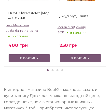
HONEY for MOMMY (Мед
Джуді Муді. Книга 1
для мами)
Іван Малкович
Меґан МакДоналд
А-ба-ба-га-ла-ма-га
ВСЛ
В наличии
В наличии
250
грн
400
грн
В КОРЗИНУ
В КОРЗИНУ
В интернет-магазине Book24 можно заказать и
купить книгу Доглядач маяка по выгодной цене,
гораздо ниже, чем в стационарных книжных
магазинах. Чтобы приобрести интересующее