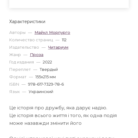
Характеристики
Авторы
—
Майкл Морпурго
Количество страниц
—
112
Издательство
—
Читариум
Жанр
—
Проза
Год издания
—
2022
Переплет
—
Твердый
Формат
—
155x215 мм
ISBN
—
978-617-7329-78-6
Язык
—
Украинский
Це історія про дружбу, яка дарує надію.
Це історія всього життя і того, як одна подія
може назавжди змінити його