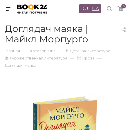
0
RU
|
UA
Доглядач маяка |
Майкл Морпурґо
—
—
—
Главная
Каталог книг
👨 Детская литература
—
—
📚 Художественная литература
🦉 Проза
Доглядач маяка