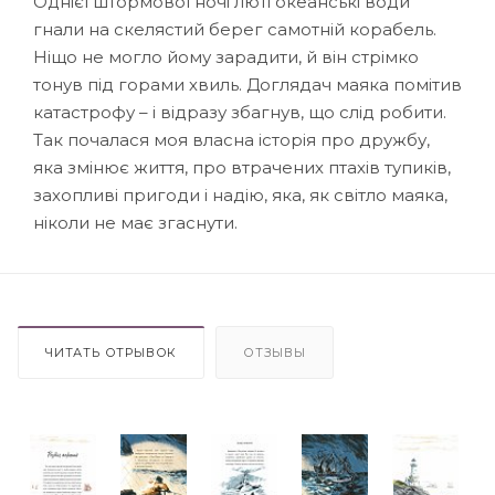
Однієї штормової ночі люті океанські води
гнали на скелястий берег самотній корабель.
Ніщо не могло йому зарадити, й він стрімко
тонув під горами хвиль. Доглядач маяка помітив
катастрофу – і відразу збагнув, що слід робити.
Так почалася моя власна історія про дружбу,
яка змінює життя, про втрачених птахів тупиків,
захопливі пригоди і надію, яка, як світло маяка,
ніколи не має згаснути.
ЧИТАТЬ ОТРЫВОК
ОТЗЫВЫ