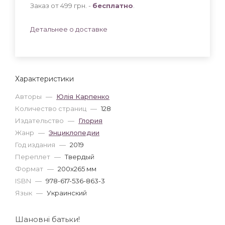
Заказ от 499 грн. -
бесплатно
.
Детальнее о доставке
Характеристики
Авторы
—
Юлія Карпенко
Количество страниц
—
128
Издательство
—
Глория
Жанр
—
Энциклопедии
Год издания
—
2019
Переплет
—
Твердый
Формат
—
200x265 мм
ISBN
—
978-617-536-863-3
Язык
—
Украинский
Шановні батьки!