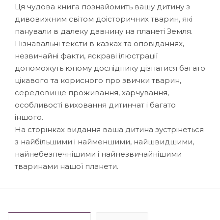
Ця чудова книга познайомить вашу дитину з
дивовижним світом доісторичних тварин, які
панували в далеку давнину на планеті Земля.
Пізнавальні тексти в казках та оповіданнях,
незвичайні факти, яскраві ілюстрації
допоможуть юному досліднику дізнатися багато
цікавого та корисного про звички тварин,
середовище проживання, харчування,
особливості виховання дитинчат і багато
іншого.
На сторінках видання ваша дитина зустрінеться
з найбільшими і найменшими, найшвидшими,
найнебезпечнішими і найнезвичайнішими
тваринами нашої планети.