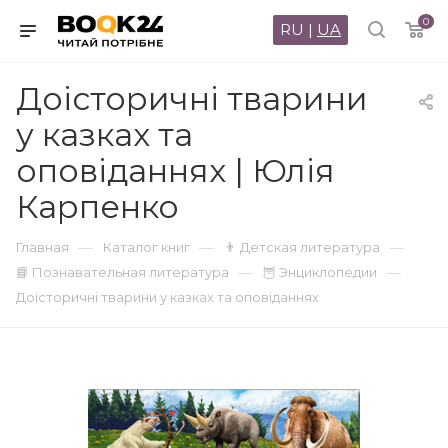
0
RU
|
UA
Доісторичні тварини
у казках та
оповіданнях | Юлія
Карпенко
—
—
—
Главная
Каталог книг
👨 Детская литература
—
—
📘 Познавательная литература
🦉 Энциклопедии
Доісторичні тварини у казках та оповіданнях