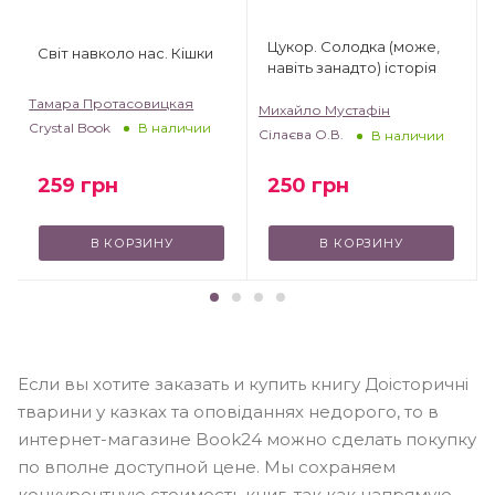
Цукор. Солодка (може,
Світ навколо нас. Кішки
навіть занадто) історія
Тамара Протасовицкая
Михайло Мустафін
Crystal Book
В наличии
Сілаєва О.В.
В наличии
259
грн
250
грн
В КОРЗИНУ
В КОРЗИНУ
Если вы хотите заказать и купить книгу Доісторичні
тварини у казках та оповіданнях недорого, то в
интернет-магазине Book24 можно сделать покупку
по вполне доступной цене. Мы сохраняем
конкурентную стоимость книг, так как напрямую