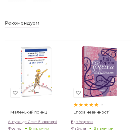
Рекомендуем
2
Маленький принц
Епоха невинності
т
Антуан де Сент-Екзюпері
Едіт Уортон
Фолио
Фабула
В наличии
В наличии