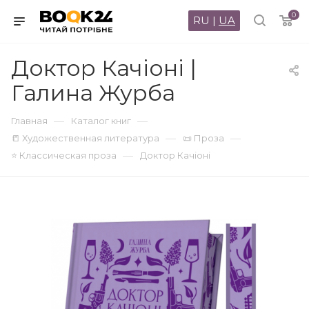
0
RU
|
UA
Доктор Качіоні |
Галина Журба
—
—
Главная
Каталог книг
—
—
📒 Художественная литература
📜 Проза
—
⭐ Классическая проза
Доктор Качіоні