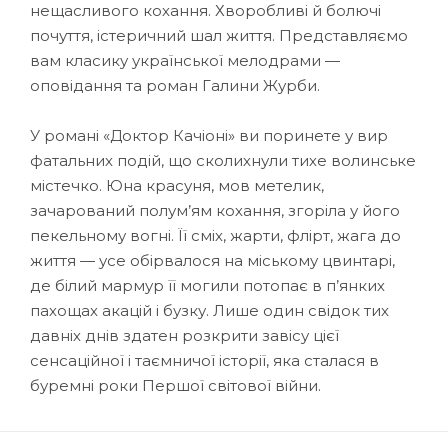
нещасливого кохання. Хворобливі й болючі
почуття, істеричний шал життя. Представляємо
вам класику української мелодрами —
оповідання та роман Галини Журби.
У романі «Доктор Качіоні» ви поринете у вир
фатальних подій, що сколихнули тихе волинське
містечко. Юна красуня, мов метелик,
зачарований полум’ям кохання, згоріла у його
пекельному вогні. Її сміх, жарти, флірт, жага до
життя — усе обірвалося на міському цвинтарі,
де білий мармур її могили потопає в п’янких
пахощах акацій і бузку. Лише один свідок тих
давніх днів здатен розкрити завісу цієї
сенсаційної і таємничої історії, яка сталася в
буремні роки Першої світової війни.