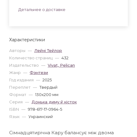
Детальнее о доставке
Характеристики
Авторы
—
Лейні Тейлор
Количество страниц
—
432
Издательство
—
Vivat, Pelican
Жанр
—
Фэнтези
Год издания
—
2025
Переплет
—
Твердый
Формат
—
130x200 мм
Серия
—
Донька диму й кісток
ISBN
—
978-617-17-0964-5
Язык
—
Украинский
Сімнадцятирічна Кару балансує між двома