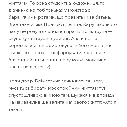
життями. То вона студентка-художниця, то —
дівчинка на побігеньках у монстра з
баранячими рогами, що править їй за батька.
Зростаючи між Прагою і Деінде, Кару ніколи до
ладу не розуміла «темної праці» Брімстоуна —
скуповувати зуби в убивць. Але й не не
соромилася використовувати його магію для
своїх забаганок — пофарбувати волосся в
блакитний чи вивчити нову мову (можливо,
навіть не людську).
Коли двері Брімстоуна зачиняються, Кару
мусить вибирати між спокійним життям тут і
спустошливою війною там, шукаючи відповідь
на найважливіше запитання свого життя: «Хто я
така?».