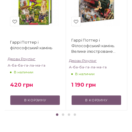
Гаррі Поттер і
Гаррі Поттер і
Філософський камінь.
філософський камінь
Велике ілюстроване
видання
Джоан Роулінг
Джоан Роулінг
А-ба-ба-га-ла-ма-га
А-ба-ба-га-ла-ма-га
В наличии
В наличии
420
грн
1 190
грн
В КОРЗИНУ
В КОРЗИНУ