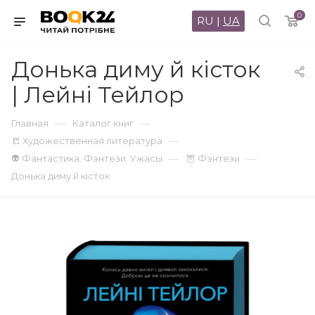
0
RU
|
UA
Донька диму й кісток
| Лейні Тейлор
—
—
Главная
Каталог книг
—
📒 Художественная литература
—
—
👽 Фантастика. Фэнтези. Ужасы
🦉 Фэнтези
Донька диму й кісток