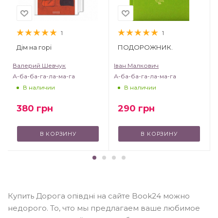
1
1
Дім на горі
ПОДОРОЖНИК.
Валерий Шевчук
Іван Малкович
А-ба-ба-га-ла-ма-га
А-ба-ба-га-ла-ма-га
В наличии
В наличии
380
грн
290
грн
В КОРЗИНУ
В КОРЗИНУ
Купить Дорога опівдні на сайте Book24 можно
недорого. То, что мы предлагаем ваше любимое