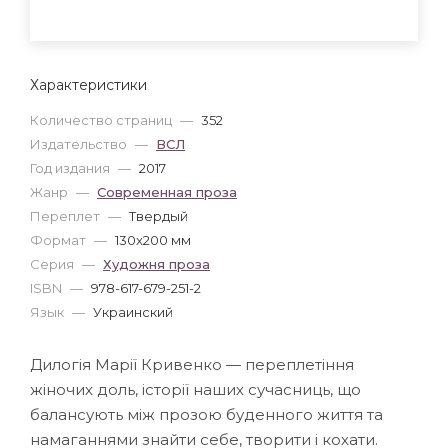
Характеристики
Количество страниц
—
352
Издательство
—
ВСЛ
Год издания
—
2017
Жанр
—
Современная проза
Переплет
—
Твердый
Формат
—
130x200 мм
Серия
—
Художня проза
ISBN
—
978-617-679-251-2
Язык
—
Украинский
Дилогія Марії Кривенко — переплетіння
жіночих доль, історії наших сучасниць, що
балансують між прозою буденного життя та
намаганнями знайти себе, творити і кохати.