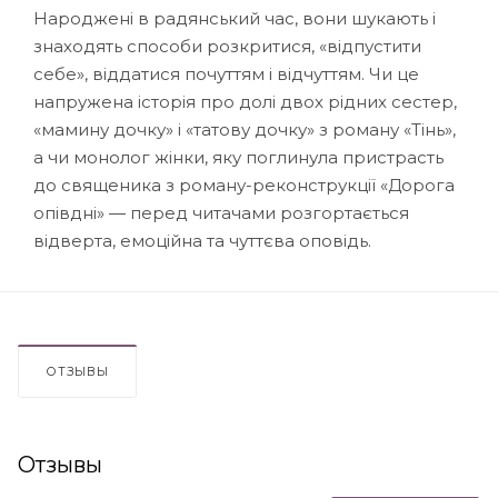
Народжені в радянський час, вони шукають і
знаходять способи розкритися, «відпустити
себе», віддатися почуттям і відчуттям. Чи це
напружена історія про долі двох рідних сестер,
«мамину дочку» і «татову дочку» з роману «Тінь»,
а чи монолог жінки, яку поглинула пристрасть
до священика з роману-реконструкції «Дорога
опівдні» — перед читачами розгортається
відверта, емоційна та чуттєва оповідь.
ОТЗЫВЫ
Отзывы