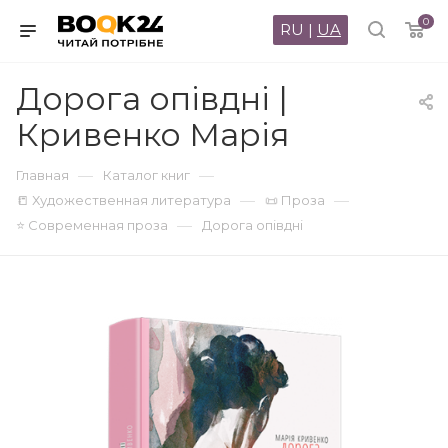
0
RU
|
UA
Дорога опівдні |
Кривенко Марія
—
—
Главная
Каталог книг
—
—
📒 Художественная литература
📜 Проза
—
⭐ Современная проза
Дорога опівдні