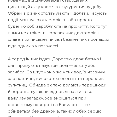
крізь час, від динозаврів і стародавніх
цивілізацій аж у космічно-футуристичну добу.
Обрані з різних століть уміють її долати. Тасують
події, маніпулюють історією... або просто
буденно собі заробляють на прожиття. Кого тут
тільки не стрінеш: і горезвісних диктаторів, і
славетних письменників, і безіменних пропащих
відлюдників у позачассі.
А серед інших їздять Дорогою двоє: батько і
син, прямують назустріч долі — зльоту або
загибелі. За штурманів же у тих водіїв незвичні,
але поетичні, високотехнологічні та норовливі
супутниці. Обидва екіпажі долають перешкоди
й ворогів, шукаючи відповіді на життєво
важливу загадку. Усе вирішиться при
останньому повороті на Вавилон — і не
обійдеться без драконів, таких любих серцю