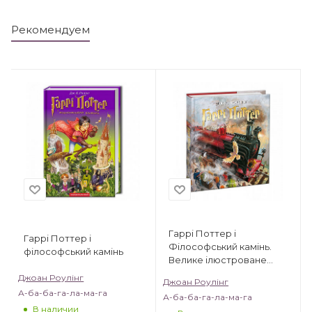
Рекомендуем
Гаррі Поттер і
Гаррі Поттер і
Філософський камінь.
філософський камінь
Велике ілюстроване
видання
Джоан Роулінг
Джоан Роулінг
А-ба-ба-га-ла-ма-га
А-ба-ба-га-ла-ма-га
В наличии