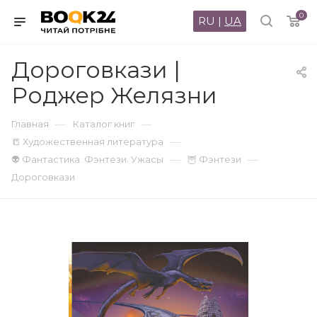
0
RU
|
UA
Дороговкази |
Роджер Желязни
—
—
Главная
Каталог книг
—
📒 Художественная литература
—
—
👽 Фантастика. Фэнтези. Ужасы
🦉 Фэнтези
Дороговкази