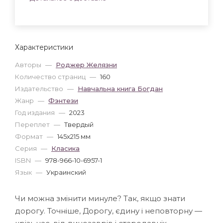
Характеристики
Авторы
—
Роджер Желязни
Количество страниц
—
160
Издательство
—
Навчальна книга Богдан
Жанр
—
Фэнтези
Год издания
—
2023
Переплет
—
Твердый
Формат
—
145x215 мм
Серия
—
Класика
ISBN
—
978-966-10-6957-1
Язык
—
Украинский
Чи можна змінити минуле? Так, якщо знати
дорогу. Точніше, Дорогу, єдину і неповторну —