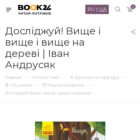
0
RU
|
UA
Досліджуй! Вище і
вище і вище на
дереві | Іван
Андрусяк
—
—
—
Главная
Каталог книг
👨 Детская литература
—
—
📕 Обучение
🦉 Раннее развитие
Досліджуй! Вище і вище і вище на дереві