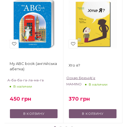
My ABC book (англійська
Хто я?
абетка)
Оскар Бреніф’є
А-ба-ба-га-ла-ма-га
MAMINO
В наличии
В наличии
370
грн
450
грн
В КОРЗИНУ
В КОРЗИНУ