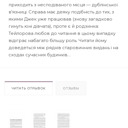
приходить з несподіваного місця — дублінської
в'язниці. Справа має деяку подібність до тих, з
якими Джек уже працював (знову загадково
гинуть юні дівчата), проте є й родзинка:
Тейлорова любов до читання в цьому випадку
відіграє набагато більшу роль. Читати йому
доведеться між рядків старовинних видань і на
сходах сучасних будинків…
ЧИТАТЬ ОТРЫВОК
ОТЗЫВЫ