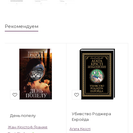
Рекомендуем
Убивство Роджера
День попелу
Екройда
Жан-Крістоф Ґранже
Аґата Крісті