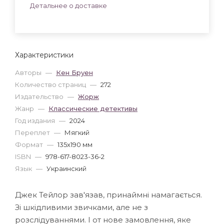
Детальнее о доставке
Характеристики
Авторы
—
Кен Бруен
Количество страниц
—
272
Издательство
—
Жорж
Жанр
—
Классические детективы
Год издания
—
2024
Переплет
—
Мягкий
Формат
—
135x190 мм
ISBN
—
978-617-8023-36-2
Язык
—
Украинский
Джек Тейлор зав'язав, принаймні намагається.
Зі шкідливими звичками, але не з
розслідуваннями. І от нове замовлення, яке