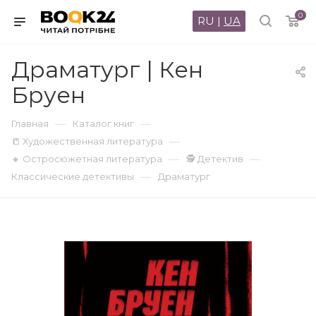
0
RU
|
UA
Драматург | Кен
Бруен
—
—
Главная
Каталог книг
—
📒 Художественная литература
—
—
🔸 Остросюжетная литература
🕵 Детектив
—
Классические детективы
Драматург