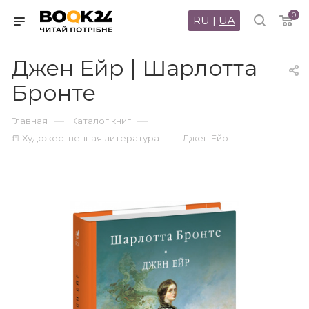
0
RU
|
UA
Джен Ейр | Шарлотта
Бронте
—
—
Главная
Каталог книг
—
📒 Художественная литература
Джен Ейр