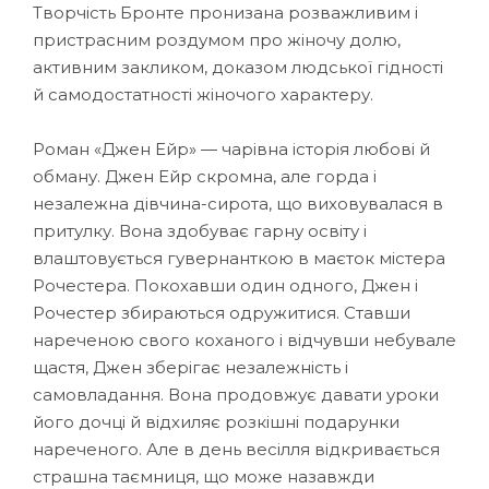
Творчість Бронте пронизана розважливим і
пристрасним роздумом про жіночу долю,
активним закликом, доказом людської гідності
й самодостатності жіночого характеру.
Роман «Джен Ейр» — чарівна історія любові й
обману. Джен Ейр скромна, але горда і
незалежна дівчина-сирота, що виховувалася в
притулку. Вона здобуває гарну освіту і
влаштовується гувернанткою в маєток містера
Рочестера. Покохавши один одного, Джен і
Рочестер збираються одружитися. Ставши
нареченою свого коханого і відчувши небувале
щастя, Джен зберігає незалежність і
самовладання. Вона продовжує давати уроки
його дочці й відхиляє розкішні подарунки
нареченого. Але в день весілля відкривається
страшна таємниця, що може назавжди