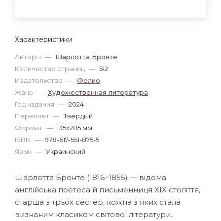
Характеристики
Авторы
—
Шарлотта Бронте
Количество страниц
—
512
Издательство
—
Фолио
Жанр
—
Художественная литература
Год издания
—
2024
Переплет
—
Твердый
Формат
—
135x205 мм
ISBN
—
978-617-551-875-5
Язык
—
Украинский
Шарлотта Бронте (1816–1855) — відома
англійська поетеса й письменниця XIX століття,
старша з трьох сестер, кожна з яких стала
визнаним класиком світової літератури.