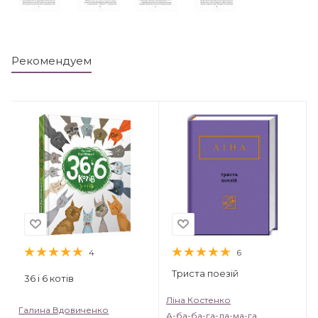
Рекомендуем
4
6
Триста поезій
36 і 6 котів
Ліна Костенко
Галина Вдовиченко
А-ба-ба-га-ла-ма-га