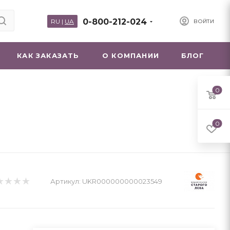
0-800-212-024
RU
|
UA
ВОЙТИ
КАК ЗАКАЗАТЬ
О КОМПАНИИ
БЛОГ
0
0
Артикул:
UKR000000000023549