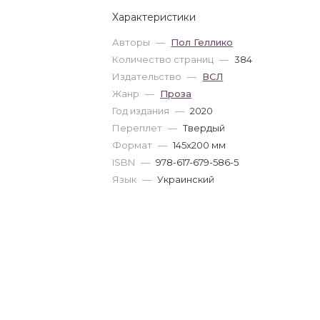
Характеристики
Авторы
—
Пол Геллико
Количество страниц
—
384
Издательство
—
ВСЛ
Жанр
—
Проза
Год издания
—
2020
Переплет
—
Твердый
Формат
—
145x200 мм
ISBN
—
978-617-679-586-5
Язык
—
Украинский