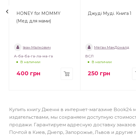
HONEY for MOMMY
Джуді Муді. Книга 1
(Мед для мами)
Іван Малкович
Меґан МакДоналд
А-ба-ба-га-ла-ма-га
ВСЛ
В наличии
В наличии
400
грн
250
грн
Купить книгу Дженні в интернет-магазине Book24 
издательствами, мы сохраняем доступную стоимос
продажи. Гарантируем адресную доставку заказов 
Почтой в Киев, Днепр, Запорожье, Львов и другие го