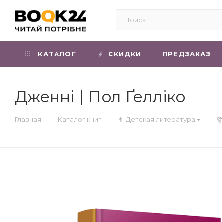
КАТАЛОГ
СКИДКИ
ПРЕДЗАКАЗ
Дженні | Пол Ґелліко
—
—
—
Главная
Каталог книг
👨 Детская литература
