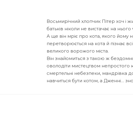
Восьмирічний хлопчик Пітер хоч і ж
батьків ніколи не вистачає на нього 
А ще він мріє про кота, якого йому
перетворюється на кота й пізнає вс
великого ворожого міста.
Він знайомиться з такою ж бездомн
оволодіти мистецтвом непростого к
смертельні небезпеки, мандрівка до
навчиться бути котом, а Дженні… зн