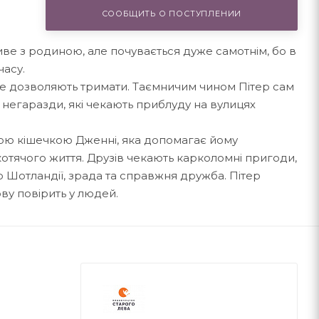
СООБЩИТЬ О ПОСТУПЛЕНИИ
иве з родиною, але почувається дуже самотнім, бо в
часу.
 не дозволяють тримати. Таємничим чином Пітер сам
і негаразди, які чекають приблуду на вулицях
ою кішечкою Дженні, яка допомагає йому
отячого життя. Друзів чекають карколомні пригоди,
 Шотландії, зрада та справжня дружба. Пітер
ову повірить у людей.