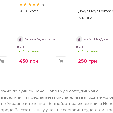
4
36 і 6 котів
Джуді Муді рятує с
Книга 3
Галина Вдовиченко
Меґан МакДоналд
ВСЛ
ВСЛ
В наличии
В наличии
450
грн
250
грн
можно по лучшей цене. Напрямую сотрудничая с
ть всех книг и предлагаем покупателям выгодные усло
по Украине в течение 1-5 дней, отправляем книги Нов
рода. Заказать книгу у нас не составит труда, стоит то