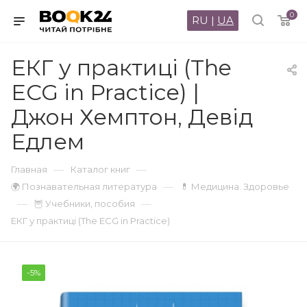
0
RU
|
UA
ЕКГ у практиці (The
ECG in Practice) |
Джон Хемптон, Девід
Едлем
—
—
Главная
Каталог книг
—
🌍 Познавательная литература
💊 Медицина. Здоровье
—
—
🦉 Учебники, пособия
ЕКГ у практиці (The ECG in Practice)
-5%