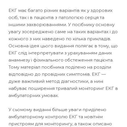
ЕКГ має багато різних варіантів як у здорових
осіб, так і в пацієнтів з патологією серця та
іншими захворюваннями. У посібнику основну
увагу зосереджено саме на таких варіантах і до
кожного з них наведено по кілька прикладів.
Основна ідея цього видання полягає в тому, що
ЕКГ слід інтерпретувати з урахуванням даних
анамнезу і фізикального обстеження пацієнта.
Тому матеріал посібника поділено на розділи
відповідно до провідних симптомів. ЕКГ —
дуже важливий метод діагностики, а нині
набуває поширення тривалий моніторинг ЕКГ в
амбулаторних умовах.
У сьомому виданні більше уваги приділено
амбулаторному контролю ЕКГ та новітнім
пристроям для моніторингу, а також описано