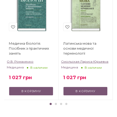
Медична біологія.
Латинська мова та
Посібник з практичних
основи медичної
занять
термінології
О.В. Романенко
Смольская Лариса Юрьевна
Медицина
Медицина
В наличии
В наличии
1 027
грн
1 027
грн
В КОРЗИНУ
В КОРЗИНУ