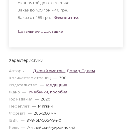
Укрпочтой до отделения:
Заказ до 499 грн. - 40
грн
.
Заказ от 499 грн. -
бесплатно
.
Детальнее о доставке
Характеристики
Авторы
—
Джон Хемптон
,
Дэвид Едлем
Количество страниц
—
398
Издательство
—
Медицина
Жанр
—
Учебники, пособия
Год издания
—
2020
Переплет
—
Мягкий
Формат
—
205x260 мм
ISBN
—
978-617-505-794-0
Язык
—
Английский-украинский