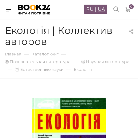
0
RU
|
UA
Екологія | Коллектив
авторов
—
—
Главная
Каталог книг
—
🌍 Познавательная литература
🧐 Научная литература
—
—
🦉 Естественные науки
Екологія