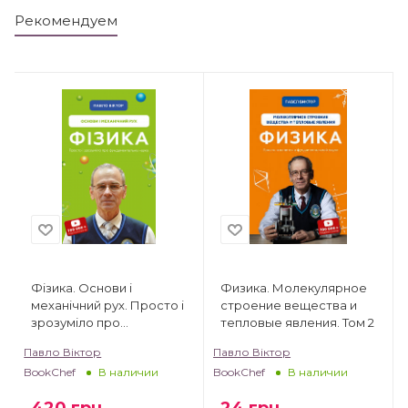
Рекомендуем
Фізика. Основи і
Физика. Молекулярное
механічний рух. Просто і
строение вещества и
зрозуміло про
тепловые явления. Том 2
фундаментальну науку
Павло Віктор
Павло Віктор
BookChef
BookChef
В наличии
В наличии