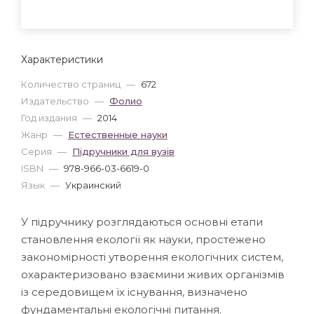
Характеристики
Количество страниц
—
672
Издательство
—
Фолио
Год издания
—
2014
Жанр
—
Естественные науки
Серия
—
Пiдручники для вузiв
ISBN
—
978-966-03-6619-0
Язык
—
Украинский
У підручнику розглядаються основні етапи
становлення екології як науки, простежено
закономірності утворення екологічних систем,
охарактеризовано взаємини живих організмів
із середовищем їх існування, визначено
фундаментальні екологічні питання.