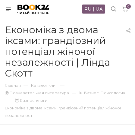
0
RU
|
UA
Економіка з двома
іксами: грандіозний
потенціал жіночої
незалежності | Лінда
Скотт
—
—
Главная
Каталог книг
—
🌍 Познавательная литература
📊 Бизнес. Психология
—
—
🦉 Бизнес-книги
Економіка з двома іксами: грандіозний потенціал жіночої
незалежності