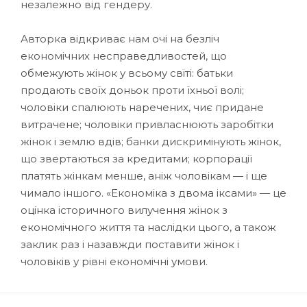
незалежно від гендеру.
Авторка відкриває нам очі на безліч
економічних несправедливостей, що
обмежують жінок у всьому світі: батьки
продають своїх доньок проти їхньої волі;
чоловіки спалюють наречених, чиє придане
витрачене; чоловіки привласнюють заробітки
жінок і землю вдів; банки дискримінують жінок,
що звертаються за кредитами; корпорації
платять жінкам менше, аніж чоловікам — і ще
чимало іншого. «Економіка з двома іксами» — це
оцінка історичного вилучення жінок з
економічного життя та наслідки цього, а також
заклик раз і назавжди поставити жінок і
чоловіків у рівні економічні умови.