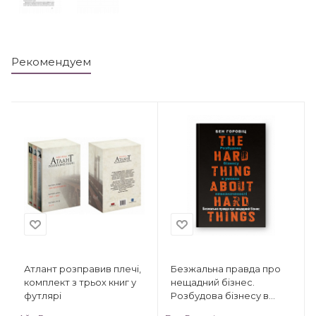
Рекомендуем
Атлант розправив плечі,
Безжальна правда про
комплект з трьох книг у
нещадний бізнес.
футлярі
Розбудова бізнесу в
умовах невизначеності