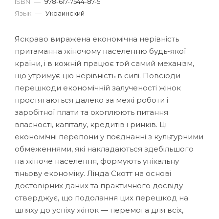
ISBN
—
978-617-7544-87-5
Язык
—
Украинский
Яскраво виражена економічна нерівність
притаманна жіночому населенню будь-якої
країни, і в кожній працює той самий механізм,
що утримує цю нерівність в силі. Повсюди
перешкоди економічній залученості жінок
простягаються далеко за межі роботи і
заробітної плати та охоплюють питання
власності, капіталу, кредитів і ринків. Ці
економічні перепони у поєднанні з культурними
обмеженнями, які накладаються здебільшого
на жіноче населення, формують унікальну
тіньову економіку. Лінда Скотт на основі
достовірних даних та практичного досвіду
стверджує, що подолання цих перешкод на
шляху до успіху жінок — перемога для всіх,