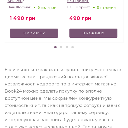
Айн Ренд
Бен Горовіц
Наш Формат
Наш Формат
В наличии
В наличии
1 490
грн
490
грн
В КОРЗИНУ
В КОРЗИНУ
Если вы хотите заказать и купить книгу Економіка з
двома іксами: грандіозний потенціал жіночої
незалежності недорого, то в интернет-магазине
Book24 можно сделать покупку по вполне
доступной цене. Мы сохраняем конкурентную
стоимость книг, так как напрямую сотрудничаем с
издательствами. Благодаря нашему сервису,
интересующая вас книга будет лежать у вас на
столе уже через несколько дней. Гарантируем